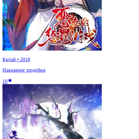
Китай
•
2018
Наказание злодейки
10