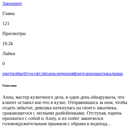
Завершен
Главы
121
Просмотры
10.2k
Лайки
0
цветной
вeбтун
дзёсэй
приключения
фэнтези
романтика
драма
Описание
Анна, мастер кузнечного дела, в один день обнаружила, что
клиент оставил кое-что в кузне. Отправившись за ним, чтобы
отдать забытое, девушка наткнулась на своего заказчика,
сражающегося с лесными разбойниками. Отступая, парень
прихватил с собой и Анну, и их побег закончился
головокружительным прыжком с обрыва в водопад...