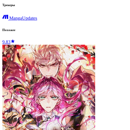
Трекеры
MangaUpdates
Похожее
9.83