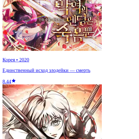
Корея
•
2020
Единственный исход злодейки — смерть
8.44