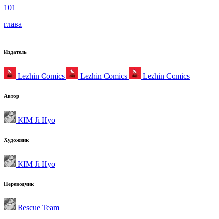
101
глава
Издатель
Lezhin Comics
Lezhin Comics
Lezhin Comics
Автор
KIM Ji Hyo
Художник
KIM Ji Hyo
Переводчик
Rescue Team