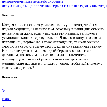
неприемлемый
цветной
вeбтун
боевые
искусства
гарем
приключения
сверхъестественное
фэнтези
комеди
Описание
Когда я спросил своего учителя, почему он хочет, чтобы я
изучал медицину? Он сказал: «Поскольку в наши дни обычно
нельзя найти жену, если у вас есть эти навыки, вы можете
установить контакт с девушками». Я имею в виду, что это за
извращенец, верно? Но я тоже извращенец, так как обычно
смотрю на свою старшую сестру, когда она принимает ванну.
Но я также джентльмен, который бережно относится к
девушкам, поэтому меня называют джентльменом-
извращенцем. Таким образом, я получил прекрасные
медицинские навыки и приехал в город, чтобы найти жену ...
если можно, гарем?
Новые главы
34
глава
33