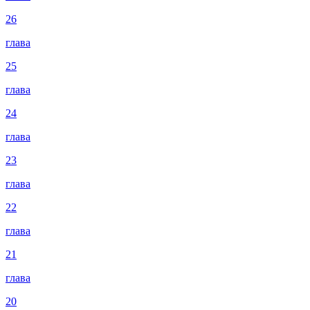
26
глава
25
глава
24
глава
23
глава
22
глава
21
глава
20