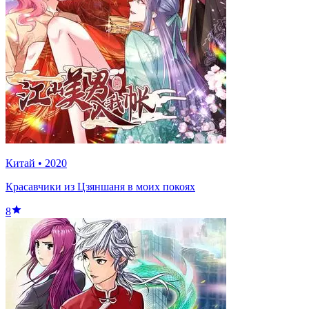
Китай
•
2020
Красавчики из Цзяншаня в моих покоях
8