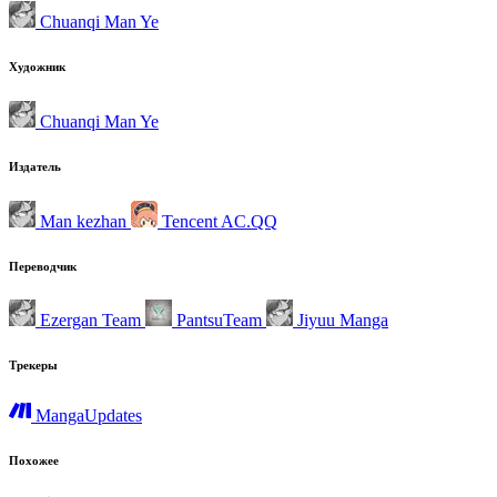
Chuanqi Man Ye
Художник
Chuanqi Man Ye
Издатель
Man kezhan
Tencent AC.QQ
Переводчик
Ezergan Team
PantsuTeam
Jiyuu Manga
Трекеры
MangaUpdates
Похожее