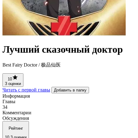
Лучший сказочный доктор
Best Fairy Doctor / 极品仙医
10
3 оценки
Читать с первой главы
Добавить в папку
Информация
Главы
34
Комментарии
Обсуждения
Рейтинг
10
3 оценки