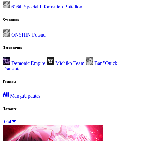
616th Special Information Battalion
Художник
ONSHIN Futsuu
Переводчик
Demonic Empire
Michiko Team
Bar "Quick
Translate"
Трекеры
MangaUpdates
Похожее
9.64