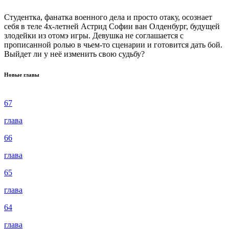
Студентка, фанатка военного дела и просто отаку, осознает
себя в теле 4х-летней Астрид Софии ван Олденбург, будущей
злодейки из отомэ игры. Девушка не соглашается с
прописанной ролью в чьем-то сценарии и готовится дать бой.
Выйдет ли у неё изменить свою судьбу?
Новые главы
67
глава
66
глава
65
глава
64
глава