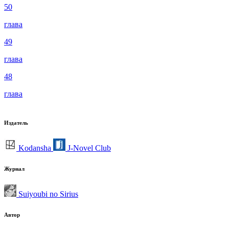
50
глава
49
глава
48
глава
Издатель
Kodansha
J-Novel Club
Журнал
Suiyoubi no Sirius
Автор