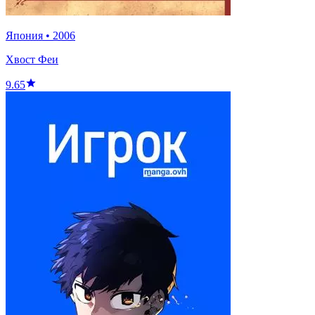
Япония
•
2006
Хвост Феи
9.65