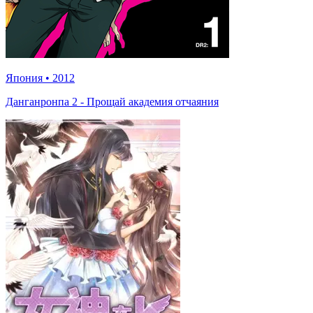
Япония
•
2012
Данганронпа 2 - Прощай академия отчаяния