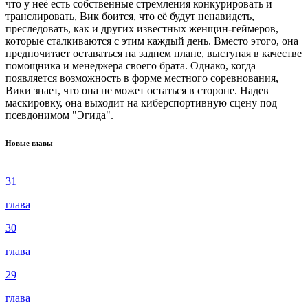
что у неё есть собственные стремления конкурировать и
транслировать, Вик боится, что её будут ненавидеть,
преследовать, как и других известных женщин-геймеров,
которые сталкиваются с этим каждый день. Вместо этого, она
предпочитает оставаться на заднем плане, выступая в качестве
помощника и менеджера своего брата. Однако, когда
появляется возможность в форме местного соревнования,
Вики знает, что она не может остаться в стороне. Надев
маскировку, она выходит на киберспортивную сцену под
псевдонимом "Эгида".
Новые главы
31
глава
30
глава
29
глава