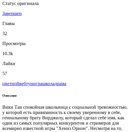
Статус оригинала
Завершен
Главы
32
Просмотры
10.3k
Лайки
57
цветной
вeбтун
игра
школа
драма
Описание
Вики Тан спокойная школьница с социальной тревожностью,
у которой есть привязанность к своему уверенному в себе,
гениальному брату Вирджилу, который сделал себе имя, как
один из самых популярных конкурентов и стримеров для
всемирно известной игры "Хениз Орион". Несмотря на то,