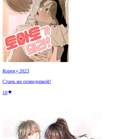
Корея
•
2023
Стань же помидоркой!
10