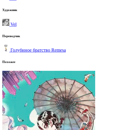
Художник
Vel
Переводчик
Голубиное братство Remesa
Похожее