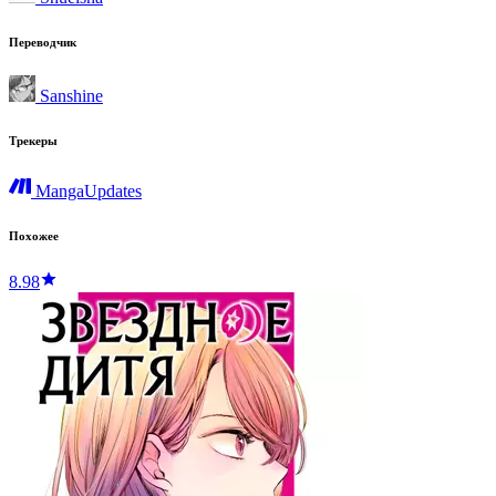
Переводчик
Sanshine
Трекеры
MangaUpdates
Похожее
8.98