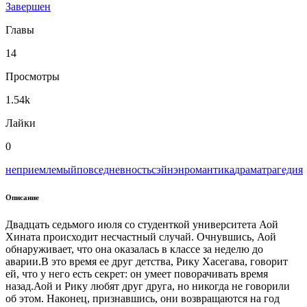
Завершен
Главы
14
Просмотры
1.54k
Лайки
0
неприемлемый
повседневность
сэйнэн
романтика
драма
трагедия
Описание
Двадцать седьмого июля со студенткой университета Аой
Хината происходит несчастный случай. Очнувшись, Аой
обнаруживает, что она оказалась в классе за неделю до
аварии.В это время ее друг детства, Рику Хасегава, говорит
ей, что у него есть секрет: он умеет поворачивать время
назад.Аой и Рику любят друг друга, но никогда не говорили
об этом. Наконец, признавшись, они возвращаются на год