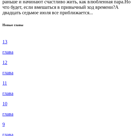
раньше и начинают счастливо жить, как влюбленная пара.Но
что будет, если вмешаться в привычный ход времени?А
двадцать седьмое июля все приближается...
Новые главы
13
глава
12
глава
11
глава
10
глава
9
глава