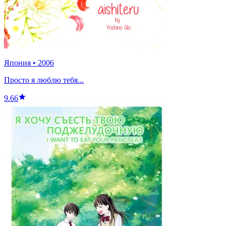
Япония
•
2006
Просто я люблю тебя...
9.66