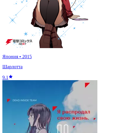
Япония
•
2015
Шарлотта
9.1