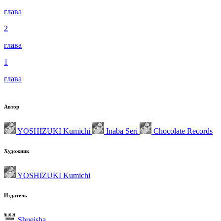
глава
2
глава
1
глава
Автор
YOSHIZUKI Kumichi
Inaba Seri
Chocolate Records
Художник
YOSHIZUKI Kumichi
Издатель
Shueisha