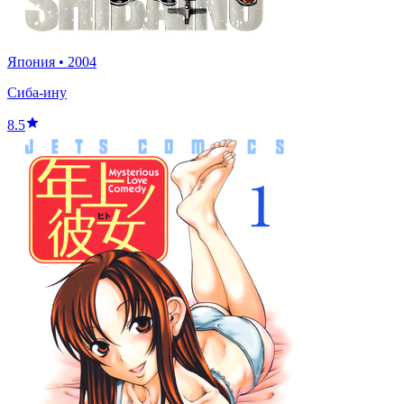
Япония
•
2004
Сиба-ину
8.5