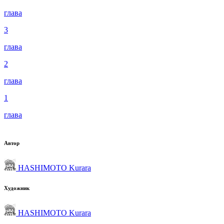
глава
3
глава
2
глава
1
глава
Автор
HASHIMOTO Kurara
Художник
HASHIMOTO Kurara