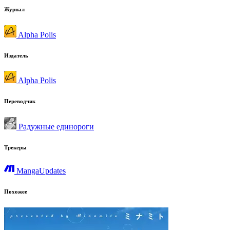
Журнал
Alpha Polis
Издатель
Alpha Polis
Переводчик
Радужные единороги
Трекеры
MangaUpdates
Похожее