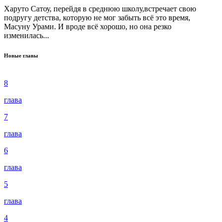
Харуто Сатоу, перейдя в среднюю школу,встречает свою
подругу детства, которую не мог забыть всё это время,
Масуну Урами. И вроде всё хорошо, но она резко
изменилась...
Новые главы
8
глава
7
глава
6
глава
5
глава
4