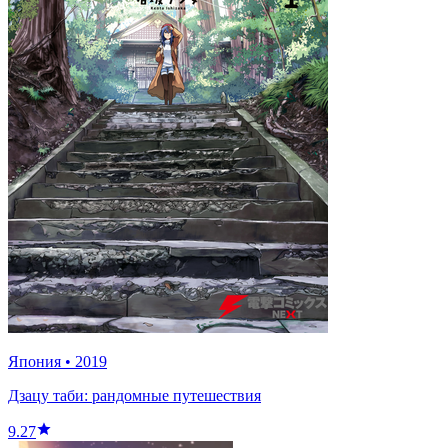
Япония
•
2019
Дзацу таби: рандомные путешествия
9.27