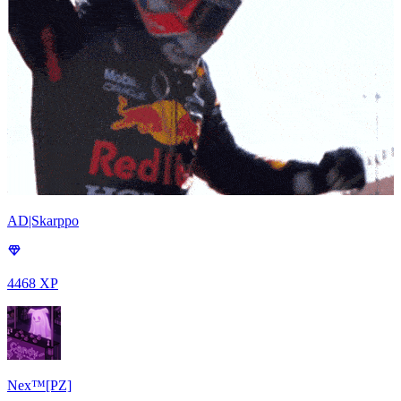
AD|Skarppo
4468 XP
Nex™[PZ]