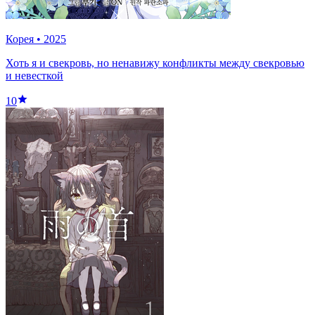
Корея
•
2025
Хоть я и свекровь, но ненавижу конфликты между свекровью
и невесткой
10