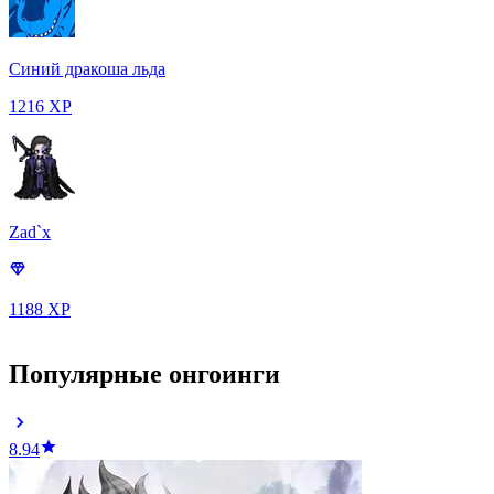
Синий дракоша льда
1216 XP
Zad`x
1188 XP
Популярные онгоинги
8.94