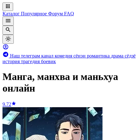
Каталог
Популярное
Форум
FAQ
Наш телеграм канал
комедия
сёнэн
романтика
драма
сёдзё
история
трагедия
боевик
Манга, манхва и маньхуа
онлайн
9.72