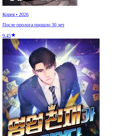
Корея
•
2026
После пролога прошло 30 лет
9.45