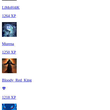
LiMoH4iK
1264 XP
Murena
1250 XP
Bloody_Red_King
1218 XP