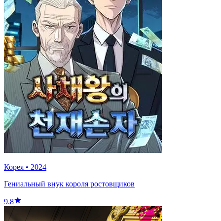
Корея
•
2024
Гениальный внук короля ростовщиков
9.8