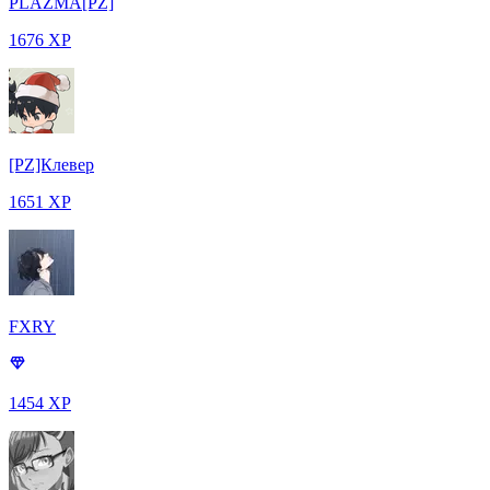
PLAZMA[PZ]
1676 XP
[PZ]Клевер
1651 XP
FXRY
1454 XP