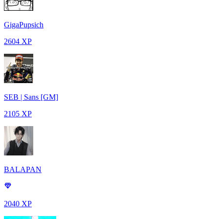
GigaPupsich
2604 XP
SEB | Sans [GM]
2105 XP
BALAPAN
2040 XP