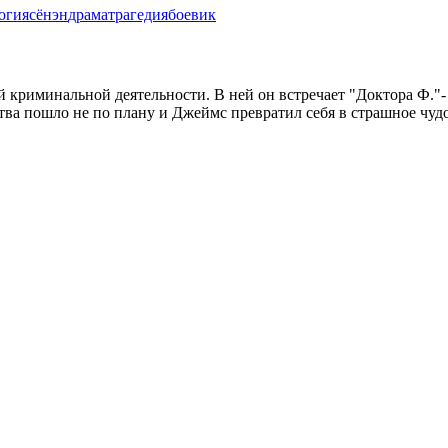
огия
сёнэн
драма
трагедия
боевик
й криминальной деятельности. В ней он встречает "Доктора Ф."-
тва пошло не по плану и Джеймс превратил себя в страшное чу