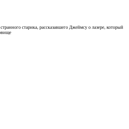
 странного старика, рассказавшего Джеймсу о лазере, который
довище