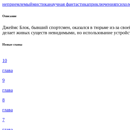
неприемлемый
мистика
научная фантастика
приключения
психол
Описание
Джеймс Блок, бывший спортсмен, оказался в тюрьме из-за свое
делает живых существ невидимыми, но использование устройс
Новые главы
10
глава
9
глава
8
глава
7
глава