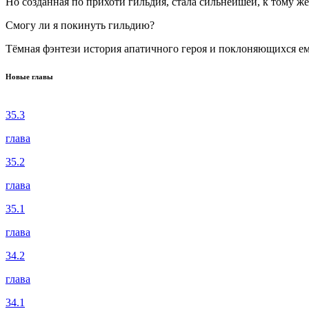
Но созданная по прихоти гильдия, стала сильнейшей, к тому ж
Смогу ли я покинуть гильдию?
Тёмная фэнтези история апатичного героя и поклоняющихся е
Новые главы
35.3
глава
35.2
глава
35.1
глава
34.2
глава
34.1