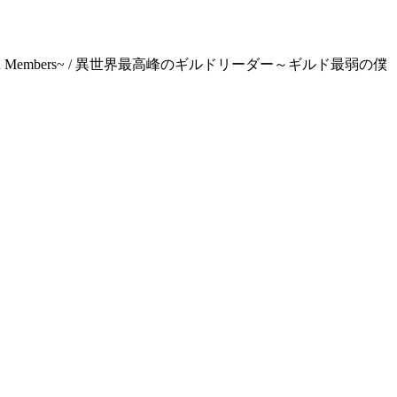
y Love of All the Guild Members~ / 異世界最高峰のギルドリーダー～ギルド最弱の僕