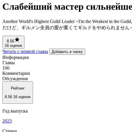
Слабейший мастер сильнейшей
Another World's Highest Guild Leader ~I'm the Weakest in
だけど、ギルメン全員の愛が重くてギルドをやめられません
8.56
16 оценок
Читать с первой главы
Добавить в папку
Информация
Главы
100
Комментарии
Обсуждения
Рейтинг
8.56
16 оценок
Год выпуска
2023
Страна