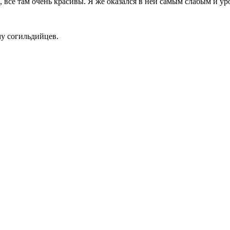
е, все там очень красивы. Я же оказался в ней самым слабым и 
му согильдийцев.