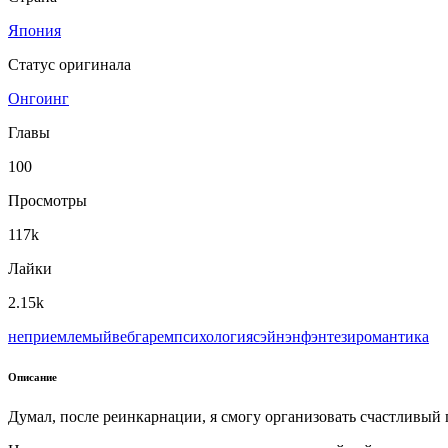
Япония
Статус оригинала
Онгоинг
Главы
100
Просмотры
117k
Лайки
2.15k
неприемлемый
веб
гарем
психология
сэйнэн
фэнтези
романтика
Описание
Думал, после реинкарнации, я смогу организовать счастливый 