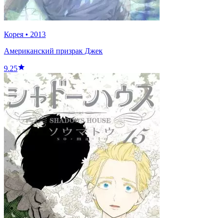
Корея
•
2013
Американский призрак Джек
9.25