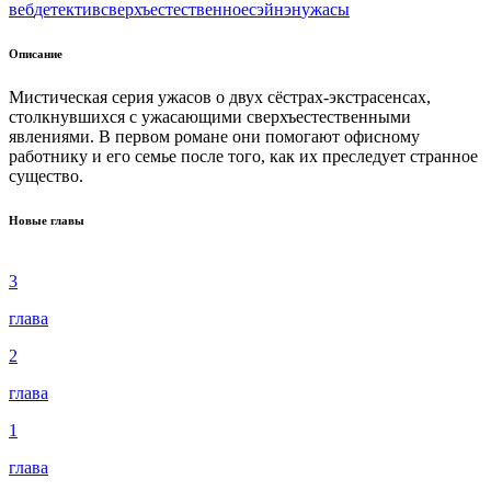
веб
детектив
сверхъестественное
сэйнэн
ужасы
Описание
Мистическая серия ужасов о двух сёстрах-экстрасенсах,
столкнувшихся с ужасающими сверхъестественными
явлениями. В первом романе они помогают офисному
работнику и его семье после того, как их преследует странное
существо.
Новые главы
3
глава
2
глава
1
глава