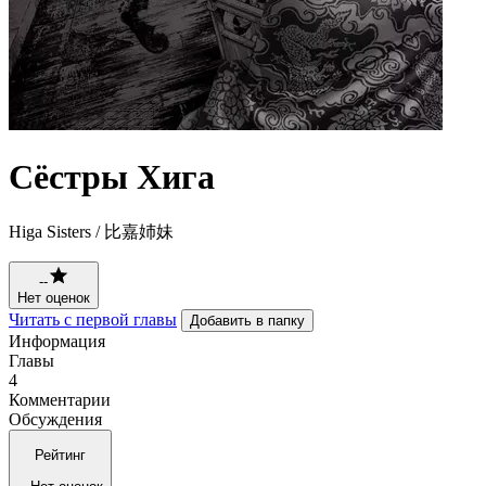
Сёстры Хига
Higa Sisters / 比嘉姉妹
--
Нет оценок
Читать с первой главы
Добавить в папку
Информация
Главы
4
Комментарии
Обсуждения
Рейтинг