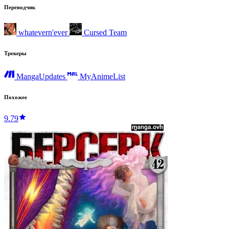
Переводчик
whatevern'ever
Cursed Team
Трекеры
MangaUpdates
MyAnimeList
Похожее
9.79