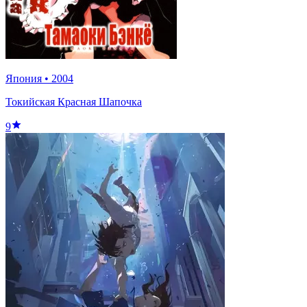
Япония
•
2004
Токийская Красная Шапочка
9