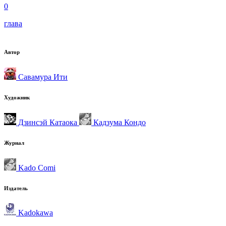
0
глава
Автор
Савамура Ити
Художник
Дзинсэй Катаока
Кадзума Кондо
Журнал
Kado Comi
Издатель
Kadokawa