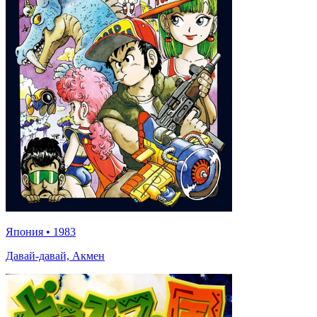
Япония
•
1983
Давай-давай, Акмен