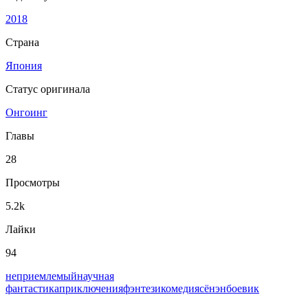
2018
Страна
Япония
Статус оригинала
Онгоинг
Главы
28
Просмотры
5.2k
Лайки
94
неприемлемый
научная
фантастика
приключения
фэнтези
комедия
сёнэн
боевик