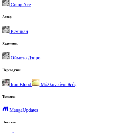
Comp Ace
Автор
Юмикан
Художник
Оймото Дзиро
Переводчик
Iron Blood
Μόλλαν είναι θεός
Трекеры
MangaUpdates
Похожее