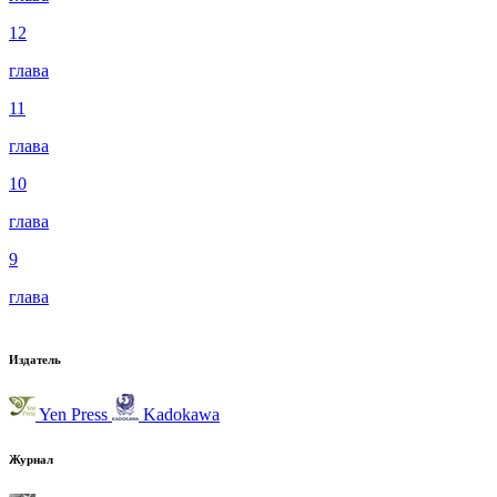
12
глава
11
глава
10
глава
9
глава
Издатель
Yen Press
Kadokawa
Журнал