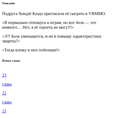
Описание
Подруга Хондзё Каэдэ пригласила её сыграть в VRMMO.
«Я нормально отношусь к играм, но вот боль — это
немного… Нет, я её терпеть не могу!!!»
«Э?! Боль уменьшится, если я повышу характеристики
защиты?»
«Тогда вложу в них побольше!»
Новые главы
23
глава
22
глава
21