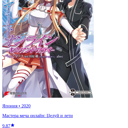
Япония
•
2020
Мастера меча онлайн: Целуй и лети
9.87