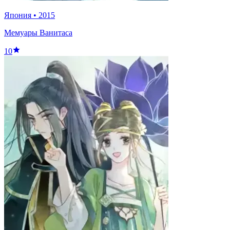
Япония
•
2015
Мемуары Ванитаса
10