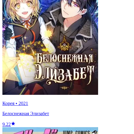
Корея
•
2021
Белоснежная Элизабет
9.22