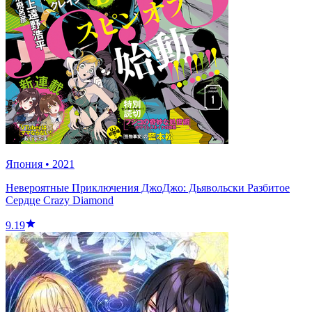
Япония
•
2021
Невероятные Приключения ДжоДжо: Дьявольски Разбитое
Сердце Crazy Diamond
9.19