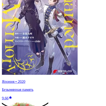
Япония
•
2020
Безымянная память
9.66