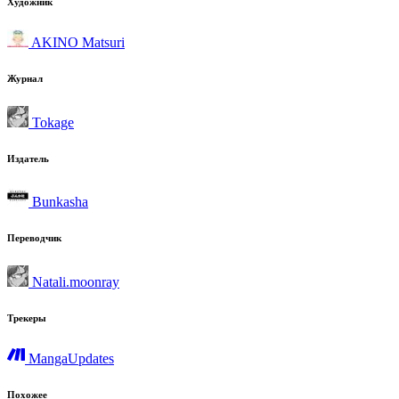
Художник
AKINO Matsuri
Журнал
Tokage
Издатель
Bunkasha
Переводчик
Natali.moonray
Трекеры
MangaUpdates
Похожее