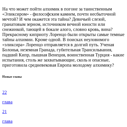
На что может пойти алхимик в погоне за таинственным
«Эликсиром» - философским камнем, почти несбыточной
мечтой? И чем окажется эта тайна? Девичьей слезой,
гранатовым зерном, источником вечной юности или
снежинкой, тающей в бокале алого, словно кровь, вина?
Прекрасному киприоту Лоренцо были открыты самые темные
тайны алхимии. Кроме одной. В поисках неуловимого
«эликсира» Лоренцо отправляется в долгий путь. Ученая
Болонья, неземная Гранада, губительная Трансильвания,
падший Кипр, пышная Венеция, воинственная Турция - какие
испытания, столь же захватывающие, сколь и опасные,
приготовила средневековая Европа молодому алхимику?
Новые главы
22
глава
21
глава