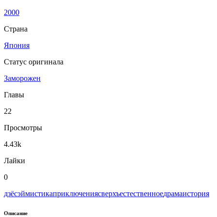
2000
Страна
Япония
Статус оригинала
Заморожен
Главы
22
Просмотры
4.43k
Лайки
0
дзёсэй
мистика
приключения
сверхъестественное
драма
история
Описание