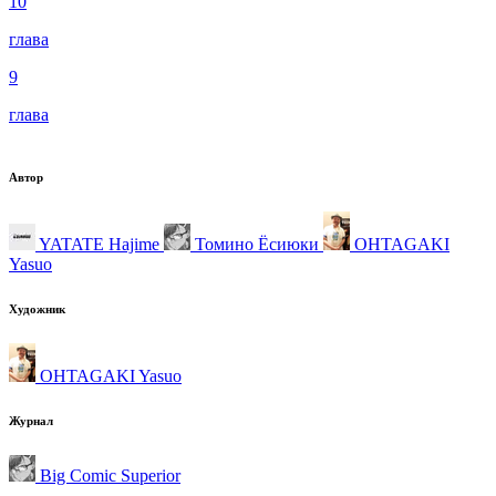
10
глава
9
глава
Автор
YATATE Hajime
Томино Ёсиюки
OHTAGAKI
Yasuo
Художник
OHTAGAKI Yasuo
Журнал
Big Comic Superior