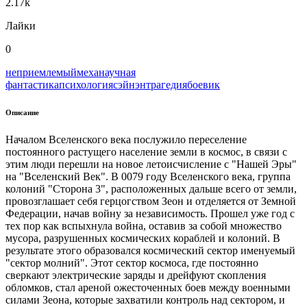
2.17k
Лайки
0
неприемлемый
меха
научная
фантастика
психология
сэйнэн
трагедия
боевик
Описание
Началом Вселенского века послужило переселение
постоянного растущего население земли в космос, в связи с
этим люди перешли на новое летоисчисление с "Нашей Эры"
на "Вселенский Век". В 0079 году Вселенского века, группа
колоний "Сторона 3", расположенных дальше всего от земли,
провозглашает себя герцогством Зеон и отделяется от Земной
Федерации, начав войну за независимость. Прошел уже год с
тех пор как вспыхнула война, оставив за собой множество
мусора, разрушенных космических кораблей и колоний. В
результате этого образовался космический сектор именуемый
"сектор молний". Этот сектор космоса, где постоянно
сверкают электрические заряды и дрейфуют скопления
обломков, стал ареной ожесточенных боев между военными
силами Зеона, которые захватили контроль над сектором, и