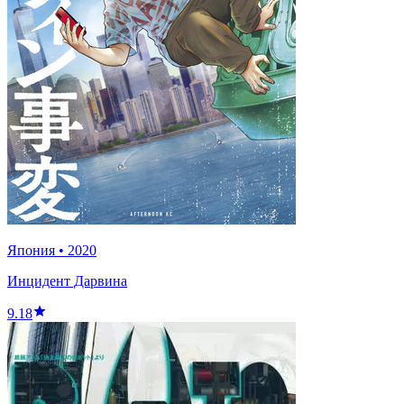
Япония
•
2020
Инцидент Дарвина
9.18