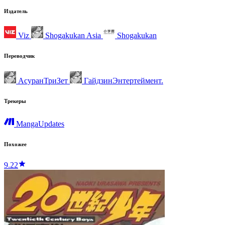
Издатель
Viz
Shogakukan Asia
Shogakukan
Переводчик
АсуранТриЗет
ГайдзинЭнтертеймент.
Трекеры
MangaUpdates
Похожее
9.22