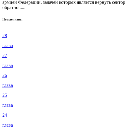
армией Федерации, задачей которых является вернуть сектор
обратно......
Новые главы
28
глава
27
глава
26
глава
25
глава
24
глава