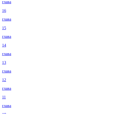
глава
16
глава
15
глава
14
глава
13
глава
12
глава
11
глава