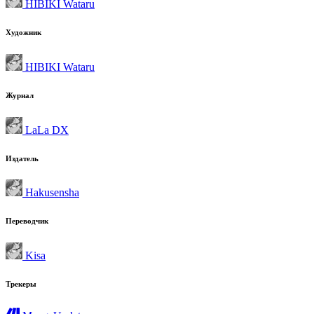
HIBIKI Wataru
Художник
HIBIKI Wataru
Журнал
LaLa DX
Издатель
Hakusensha
Переводчик
Kisa
Трекеры