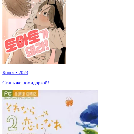
Корея
•
2023
Стань же помидоркой!