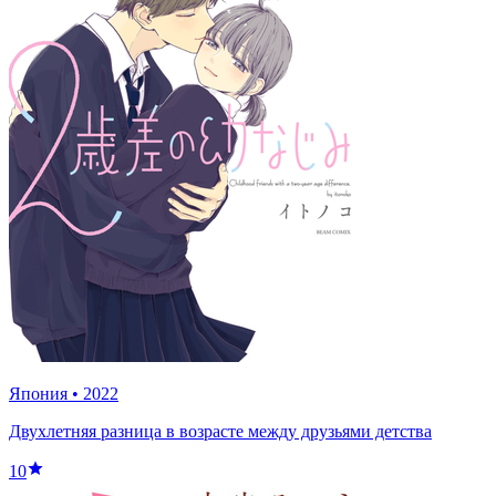
Япония
•
2022
Двухлетняя разница в возрасте между друзьями детства
10