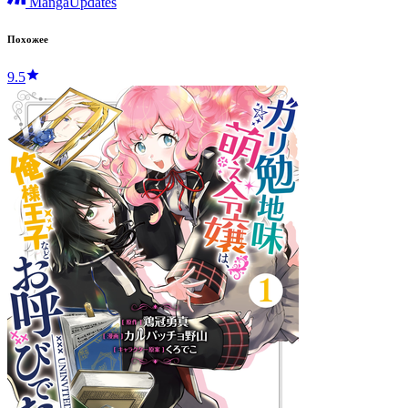
MangaUpdates
Похожее
9.5