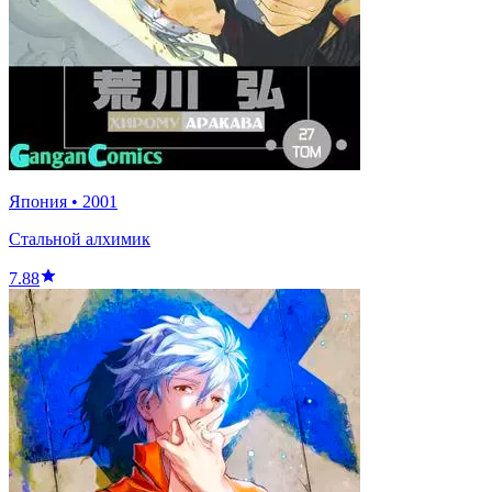
Япония
•
2001
Стальной алхимик
7.88