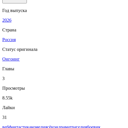
Год выпуска
2026
Страна
Россия
Статус оригинала
Онгоинг
Главы
3
Просмотры
8.55k
Лайки
31
веб
фантастика
комедия
сёнэн
драма
трагедия
боевик