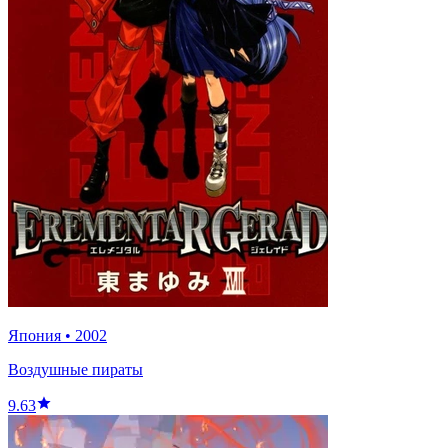
Япония
•
2002
Воздушные пираты
9.63