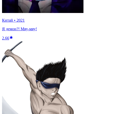
Китай
•
2021
Я демон?! Мяу-мяу!
2.66