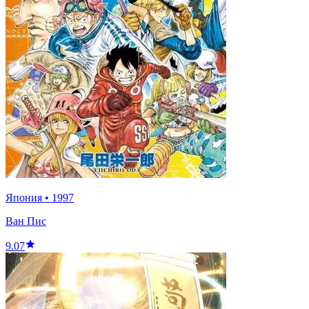
Япония
•
1997
Ван Пис
9.07