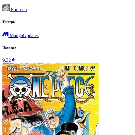
ForTeen
Трекеры
MangaUpdates
Похожее
9.32