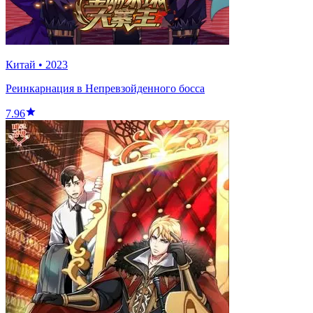
Китай
•
2023
Реинкарнация в Непревзойденного босса
7.96