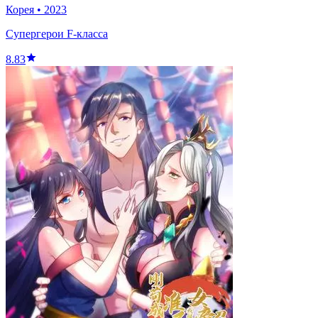
Корея
•
2023
Супергерои F-класса
8.83