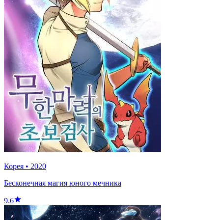
Корея
•
2020
Бесконечная магия юного мечника
9.6