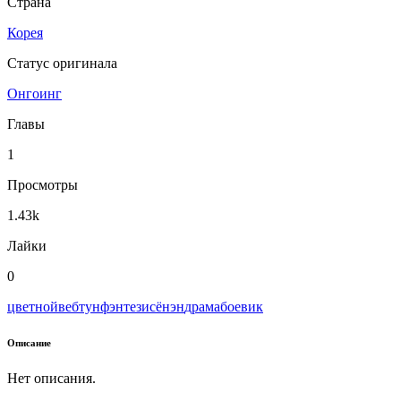
Страна
Корея
Статус оригинала
Онгоинг
Главы
1
Просмотры
1.43k
Лайки
0
цветной
вeбтун
фэнтези
сёнэн
драма
боевик
Описание
Нет описания.