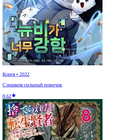
Корея
•
2022
Слишком сильный новичок
8.62