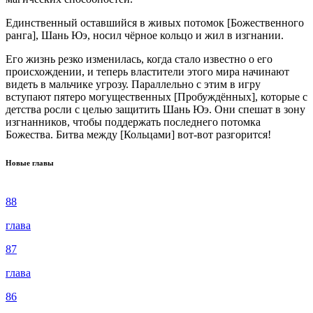
Единственный оставшийся в живых потомок [Божественного
ранга], Шань Юэ, носил чёрное кольцо и жил в изгнании.
Его жизнь резко изменилась, когда стало известно о его
происхождении, и теперь властители этого мира начинают
видеть в мальчике угрозу. Параллельно с этим в игру
вступают пятеро могущественных [Пробуждённых], которые с
детства росли с целью защитить Шань Юэ. Они спешат в зону
изгнанников, чтобы поддержать последнего потомка
Божества. Битва между [Кольцами] вот-вот разгорится!
Новые главы
88
глава
87
глава
86