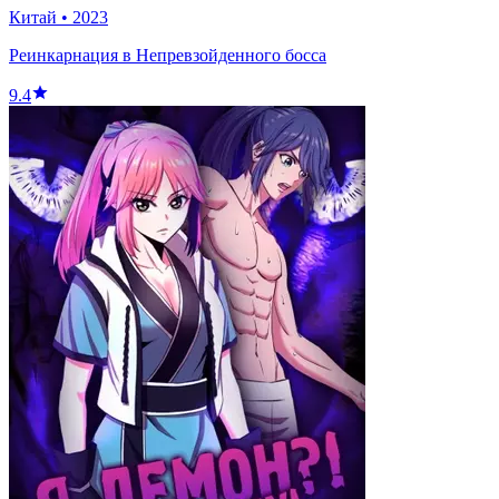
Китай
•
2023
Реинкарнация в Непревзойденного босса
9.4