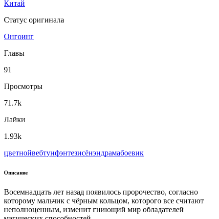
Китай
Статус оригинала
Онгоинг
Главы
91
Просмотры
71.7k
Лайки
1.93k
цветной
вeбтун
фэнтези
сёнэн
драма
боевик
Описание
Восемнадцать лет назад появилось пророчество, согласно
которому мальчик с чёрным кольцом, которого все считают
неполноценным, изменит гниющий мир обладателей
магических способностей.