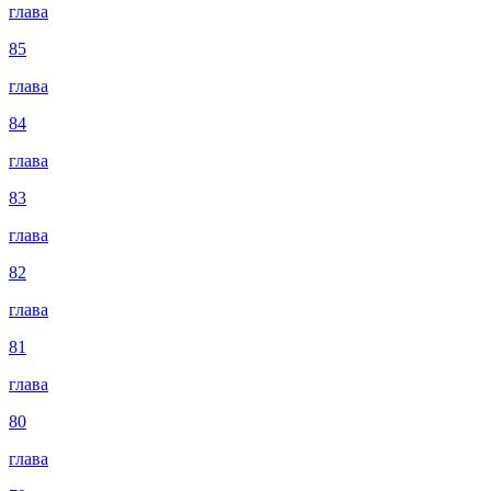
глава
85
глава
84
глава
83
глава
82
глава
81
глава
80
глава