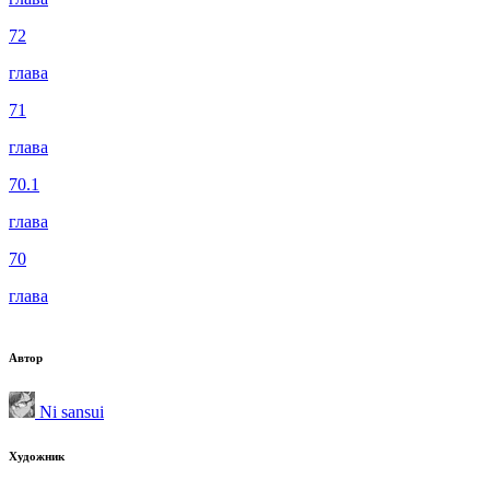
72
глава
71
глава
70.1
глава
70
глава
Автор
Ni sansui
Художник