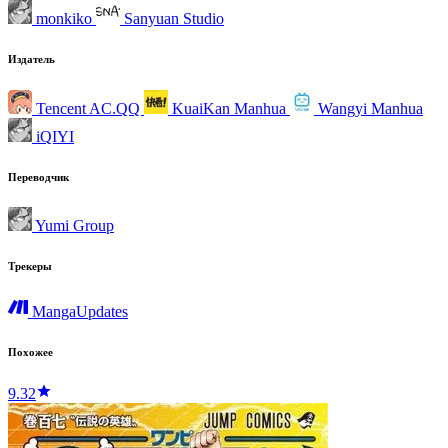
monkiko
Sanyuan Studio
Издатель
Tencent AC.QQ
KuaiKan Manhua
Wangyi Manhua
iQIYI
Переводчик
Yumi Group
Трекеры
MangaUpdates
Похожее
9.32