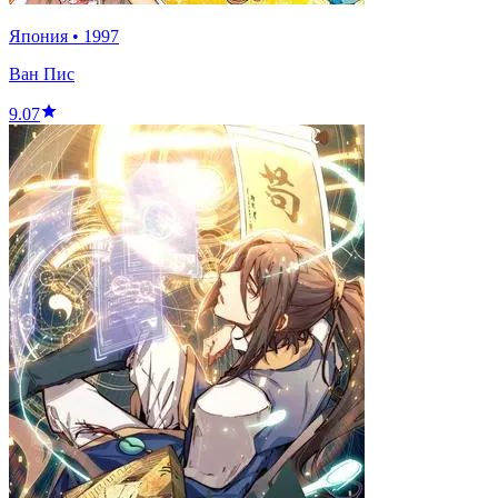
Япония
•
1997
Ван Пис
9.07