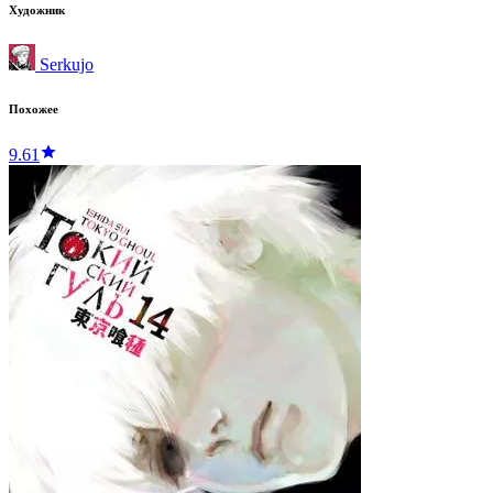
Художник
Serkujo
Похожее
9.61