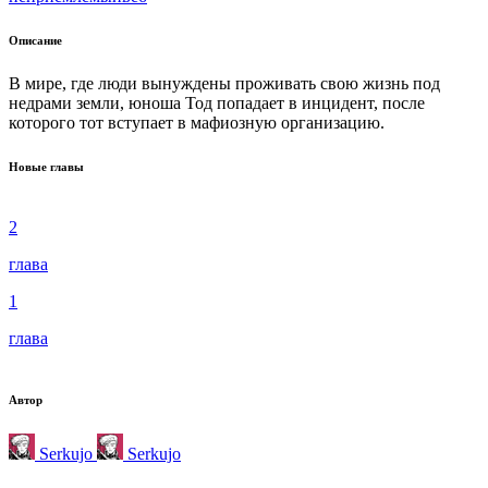
Описание
В мире, где люди вынуждены проживать свою жизнь под
недрами земли, юноша Тод попадает в инцидент, после
которого тот вступает в мафиозную организацию.
Новые главы
2
глава
1
глава
Автор
Serkujo
Serkujo