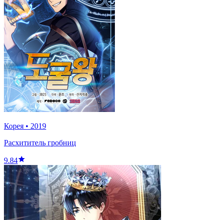
Корея
•
2019
Расхититель гробниц
9.84