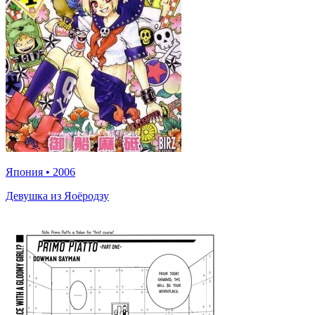
Япония
•
2006
Девушка из Яоёродзу