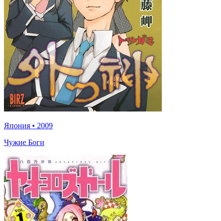
Япония
•
2009
Чужие Боги