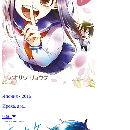
Япония
•
2016
Ироха, я и...
9.66