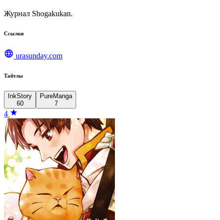
Журнал Shogakukan.
Ссылки
urasunday.com
Тайтлы
InkStory
PureManga
60
7
4