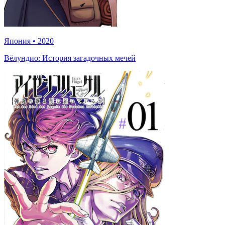
Япония
•
2020
Вёлундио: История загадочных мечей