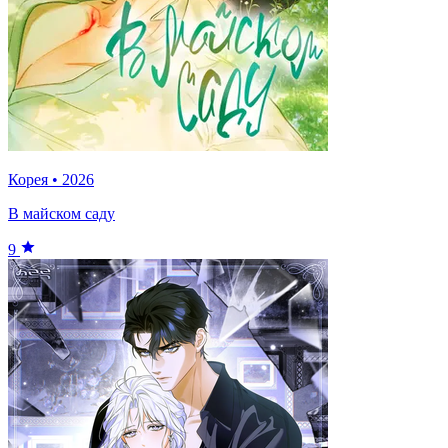
Корея
•
2026
В майском саду
9