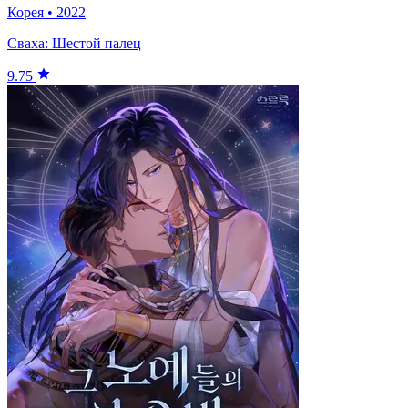
Корея
•
2022
Сваха: Шестой палец
9.75