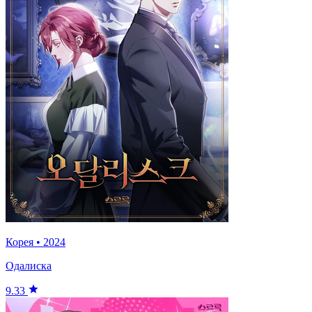
Корея
•
2024
Одалиска
9.33