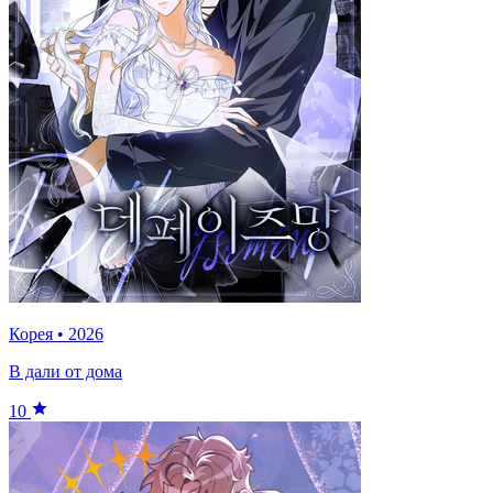
Корея
•
2026
В дали от дома
10