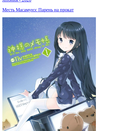
Месть Масамунэ: Парень на прокат