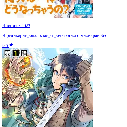
Япония
•
2023
Я реинкарнировал в мир прочитанного мною ранобэ
9.5