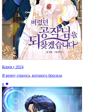
Корея
•
2024
Я верну герцога, которого бросила
8