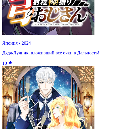
Япония
•
2024
Дядя-Лучник, вложивший все очки в Дальность!
10