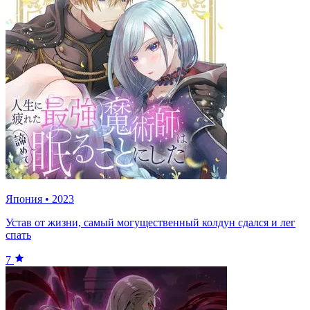
Япония
•
2023
Устав от жизни, самый могущественный колдун сдался и лег
спать
7