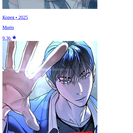
Корея
•
2025
Миён
9.36