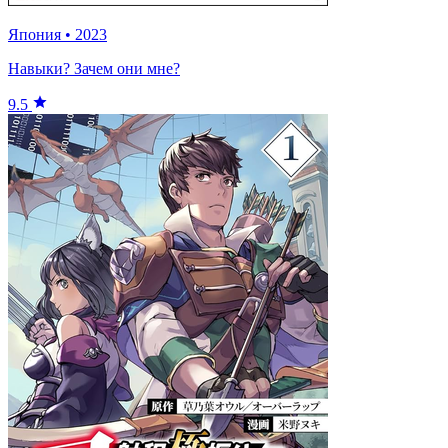
Япония
•
2023
Навыки? Зачем они мне?
9.5