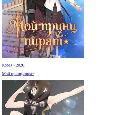
Корея
•
2026
Мой принц-пират