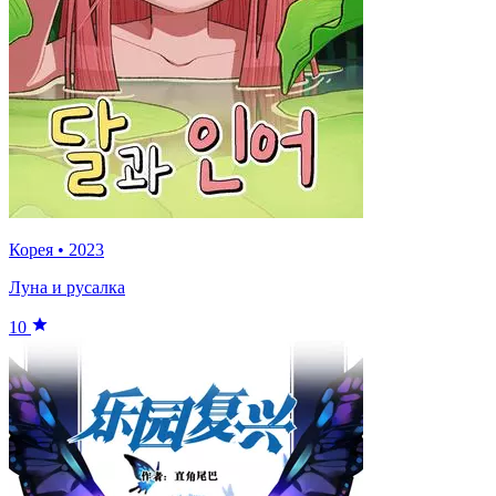
Корея
•
2023
Луна и русалка
10