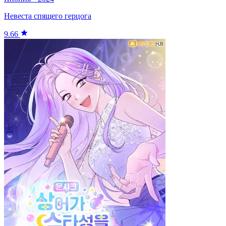
Невеста спящего герцога
9.66