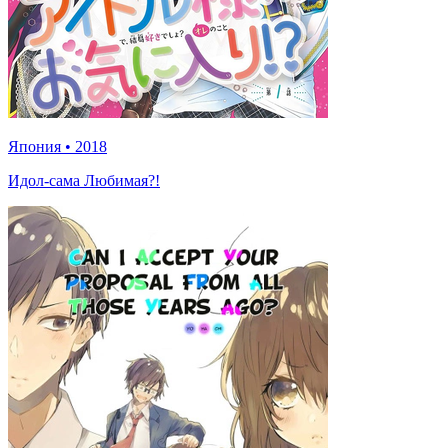
Япония
•
2018
Идол-сама Любимая?!