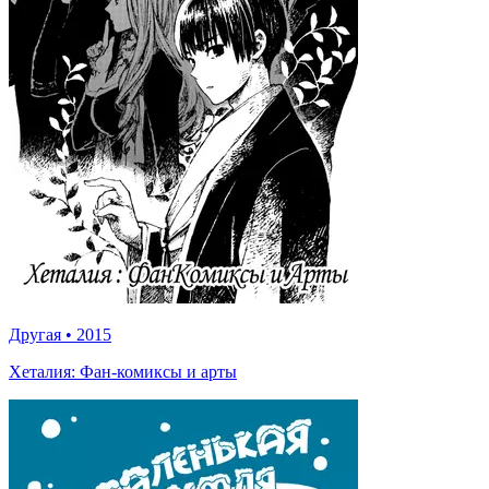
Другая
•
2015
Хеталия: Фан-комиксы и арты