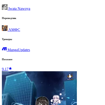
Iwata Nawoya
Переводчик
АМФС
Трекеры
MangaUpdates
Похожее
9.17