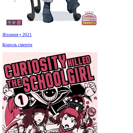
Япония
•
2021
Король смерти