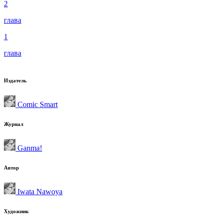
2
глава
1
глава
Издатель
Comic Smart
Журнал
Ganma!
Автор
Iwata Nawoya
Художник