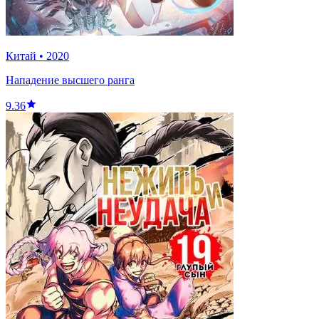
Китай
•
2020
Нападение высшего ранга
9.36