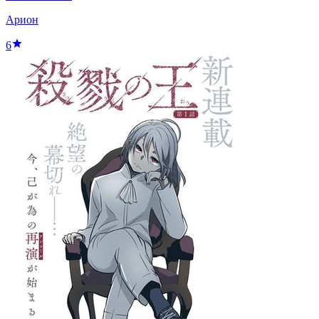
Арион
6