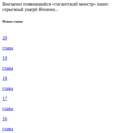
Внезапно появившийся «гигантский монстр» нанес
серьезный ущерб Японии...
Новые главы
20
глава
19
глава
18
глава
17
глава
16
глава