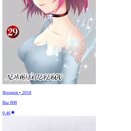
Япония
•
2018
Вы 008
9.46