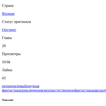
Страна
Япония
Статус оригинала
Онгоинг
Главы
20
Просмотры
10.6k
Лайки
43
неприемлемый
научная
фантастика
приключения
сверхъестественное
фантастика
школа
с
Описание