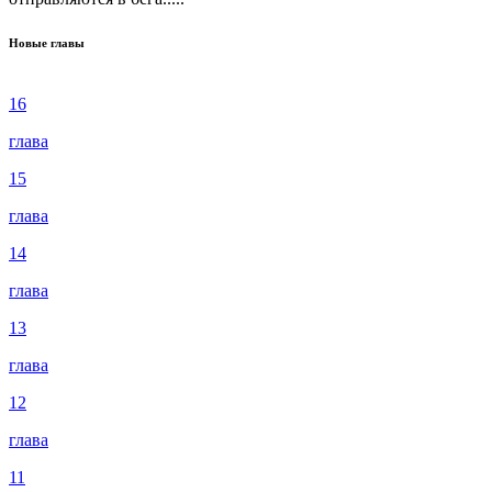
Новые главы
16
глава
15
глава
14
глава
13
глава
12
глава
11