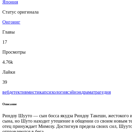
Япония
Статус оригинала
Онгоинг
Главы
17
Просмотры
4.76k
Лайки
39
веб
детектив
мистика
психология
сэйнэн
драма
трагедия
Описание
Риндоу Шууто — сын босса якудза Риндоу Такеши, жестокого и
сына, но Шуто находит утешение в общении со своим новым те
отец принуждает Мимозу. Достигнув предела своих сил, Шууто
отправляются в бега.....