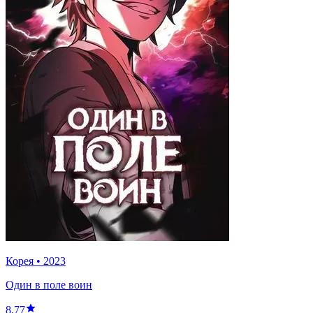
Корея
•
2023
Один в поле воин
8.77