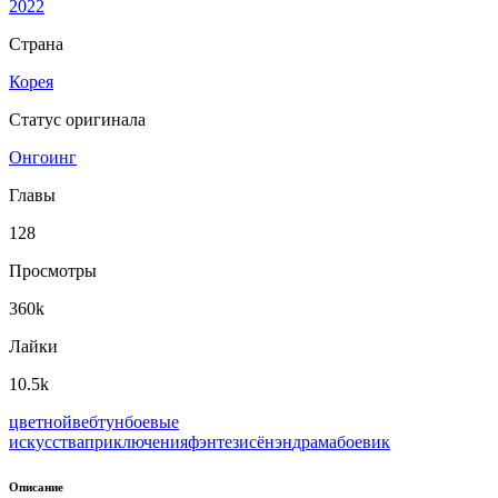
2022
Страна
Корея
Статус оригинала
Онгоинг
Главы
128
Просмотры
360k
Лайки
10.5k
цветной
вeбтун
боевые
искусства
приключения
фэнтези
сёнэн
драма
боевик
Описание