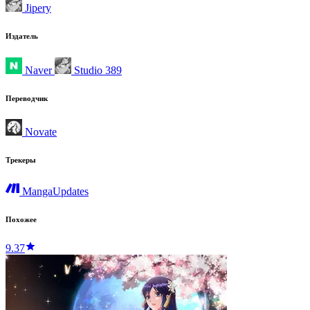
Jipery
Издатель
Naver
Studio 389
Переводчик
Novate
Трекеры
MangaUpdates
Похожее
9.37