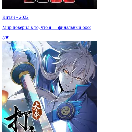
Китай
•
2022
Мир поверил в то, что я — финальный босс
8