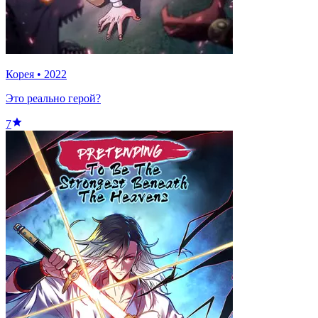
Корея
•
2022
Это реально герой?
7