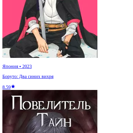
Япония
•
2023
Боруто: Два синих вихря
8.59