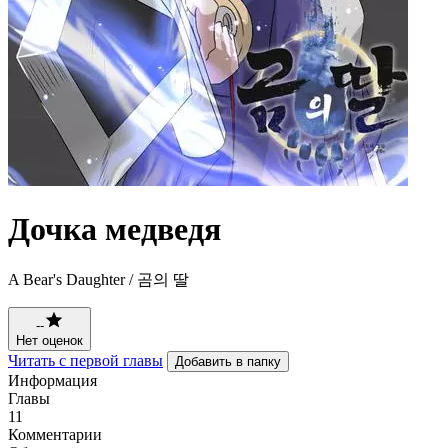
Дочка медведя
A Bear's Daughter / 곰의 딸
--
Нет оценок
Читать с первой главы
Добавить в папку
Информация
Главы
11
Комментарии