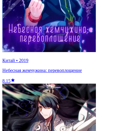
Китай
•
2019
Небесная жемчужина: перевоплощение
8.15