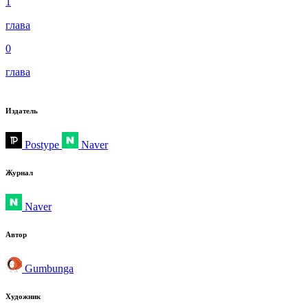
1
глава
0
глава
Издатель
Postype
Naver
Журнал
Naver
Автор
Gumbunga
Художник