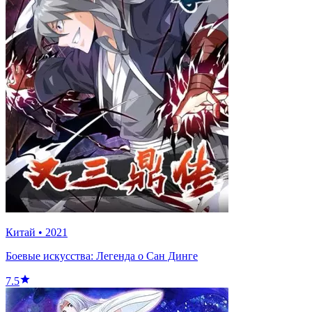
Китай
•
2021
Боевые искусства: Легенда о Сан Динге
7.5