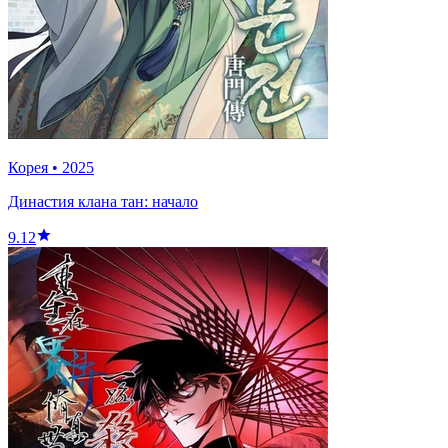
Корея
•
2025
Династия клана тан: начало
9.12