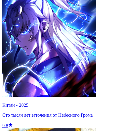
Китай
•
2025
Сто тысяч лет заточения от Небесного Грома
9.8