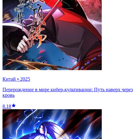
Китай
•
2025
Перерождение в мире кибер-культивации: Путь наверх через
кровь
8.18