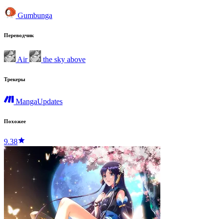
Gumbunga
Переводчик
Air
the sky above
Трекеры
MangaUpdates
Похожее
9.38