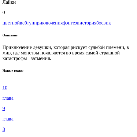
Лайки
0
цветной
вeбтун
приключения
фэнтези
история
боевик
Описание
Приключение девушки, которая рискует судьбой племени, в
мир, где монстры появляются во время самой страшной
катастрофы - затмения.
Новые главы
10
глава
9
глава
8