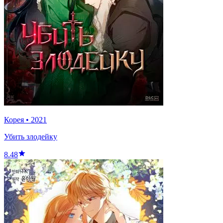
Корея
•
2021
Убить злодейку
8.48