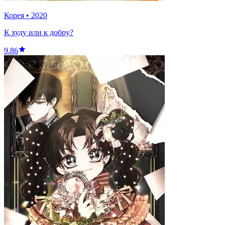
Корея
•
2020
К худу или к добру?
9.86