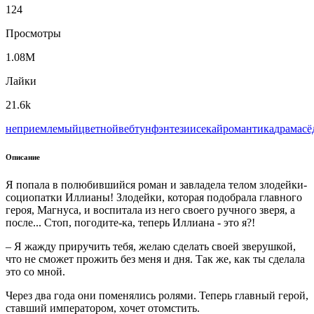
124
Просмотры
1.08M
Лайки
21.6k
неприемлемый
цветной
вeбтун
фэнтези
исекай
романтика
драма
сё
Описание
Я попала в полюбившийся роман и завладела телом злодейки-
социопатки Иллианы! Злодейки, которая подобрала главного
героя, Магнуса, и воспитала из него своего ручного зверя, а
после... Стоп, погодите-ка, теперь Иллиана - это я?!
– Я жажду приручить тебя, желаю сделать своей зверушкой,
что не сможет прожить без меня и дня. Так же, как ты сделала
это со мной.
Через два года они поменялись ролями. Теперь главный герой,
ставший императором, хочет отомстить.