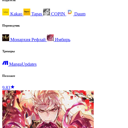
Kakao
Tapas
COPIN
Daum
Переводчик
Монархия Рефлай
Имбирь
Трекеры
MangaUpdates
Похожее
9.83