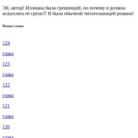
Эй, автор! Иллиана была грешницей, но почему я должна
искуплять её грехи?! Я была обычной читательницей романа!
Новые главы
124
глава
123
глава
122
глава
121
глава
120
глава