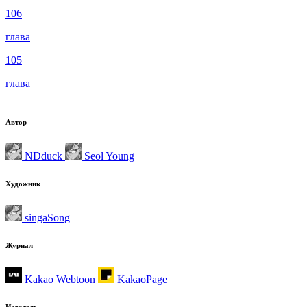
106
глава
105
глава
Автор
NDduck
Seol Young
Художник
singaSong
Журнал
Kakao Webtoon
KakaoPage
Издатель