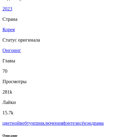
2023
Страна
Корея
Статус оригинала
Онгоинг
Главы
70
Просмотры
281k
Лайки
15.7k
цветной
вeбтун
приключения
фэнтези
сёнэн
драма
Описание