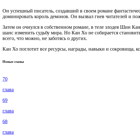
Он успешный писатель, создавший в своем романе фантастическ
доминировать король демонов. Он вызвал гнев читателей и пож
Затем он очнулся в собственном романе, в теле злодея Шин Кан
шанс изменить судьбу мира. Но Кан Хо не собирается становить
всего, что можно, не заботясь о других.
Кан Хо поглотит все ресурсы, награды, навыки и сокровища, к
Новые главы
70
глава
69
глава
68
глава