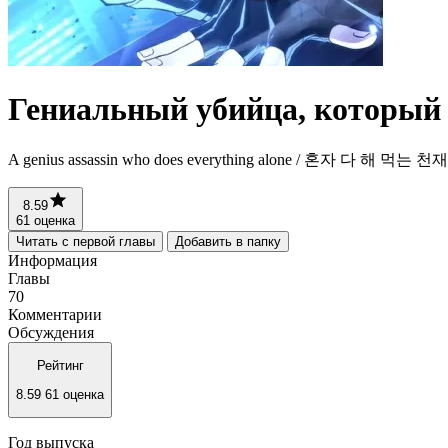
Гениальный убийца, который 
A genius assassin who does everything alone / 혼자 다 해 먹는
8.59
61 оценка
Читать с первой главы
Добавить в папку
Информация
Главы
70
Комментарии
Обсуждения
Рейтинг
8.59
61 оценка
Год выпуска