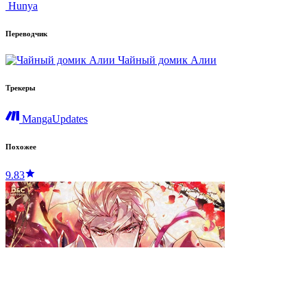
Hunya
Переводчик
Чайный домик Алии
Трекеры
MangaUpdates
Похожее
9.83