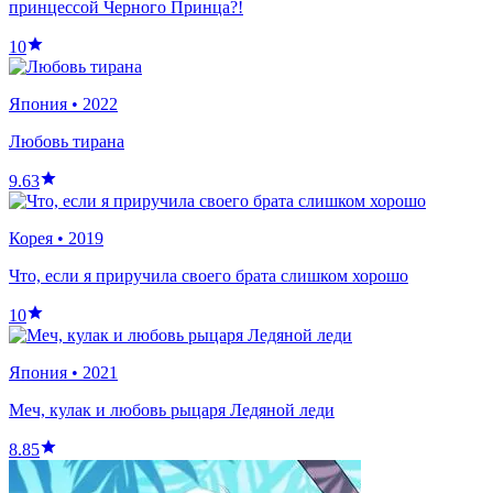
принцессой Черного Принца?!
10
Япония
•
2022
Любовь тирана
9.63
Корея
•
2019
Что, если я приручила своего брата слишком хорошо
10
Япония
•
2021
Меч, кулак и любовь рыцаря Ледяной леди
8.85