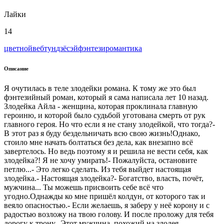
Лайки
14
цветной
вeбтун
дзёсэй
фэнтези
романтика
Описание
Я очутилась в теле злодейки романа. К тому же это был
фэнтезийный роман, который я сама написала лет 10 назад.
Злодейка Айла - женщина, которая проклинала главную
героиню, и которой было судьбой уготована смерть от рук
главного героя. Но что если я не стану злодейкой, что тогда?-
В этот раз я буду бездельничать всю свою жизнь!Однако,
стоило мне начать болтаться без дела, как внезапно всё
завертелось. Но ведь поэтому я и решила не вести себя, как
злодейка?! Я не хочу умирать!- Пожалуйста, остановите
петлю...- Это легко сделать. Из тебя выйдет настоящая
злодейка.- Настоящая злодейка?- Богатство, власть, почёт,
мужчина... Ты можешь присвоить себе всё что
угодно.Однажды ко мне пришёл колдун, от которого так и
веяло опасностью.- Если желаешь, я заберу у неё корону и с
радостью возложу на твою голову. И после проложу для тебя
дорогу к трону...Этот мужчина, похожий на злодея,