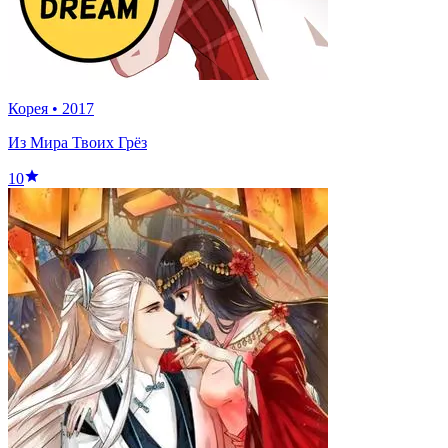
Корея
•
2017
Из Мира Твоих Грёз
10