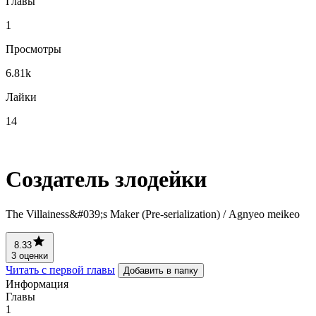
Главы
1
Просмотры
6.81k
Лайки
14
Создатель злодейки
The Villainess&#039;s Maker (Pre-serialization) / Аgnyeo meikeo
8.33
3 оценки
Читать с первой главы
Добавить в папку
Информация
Главы
1