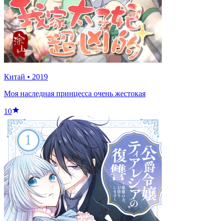
Китай
•
2019
Моя наследная принцесса очень жестокая
10