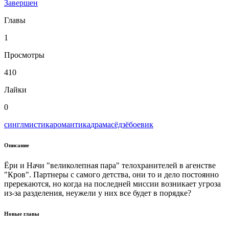
Завершен
Главы
1
Просмотры
410
Лайки
0
сингл
мистика
романтика
драма
сёдзё
боевик
Описание
Ёри и Начи "великолепная пара" телохранителей в агенстве
"Кров". Партнеры с самого детства, они то и дело постоянно
пререкаются, но когда на последней миссии возникает угроза
из-за разделения, неужели у них все будет в порядке?
Новые главы