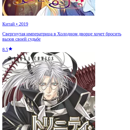
Китай
•
2019
Свергнутая императрица в Холодном дворце хочет бросить
вызов своей судьбе
8.5