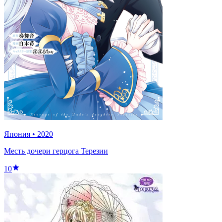
Япония
•
2020
Месть дочери герцога Терезии
10