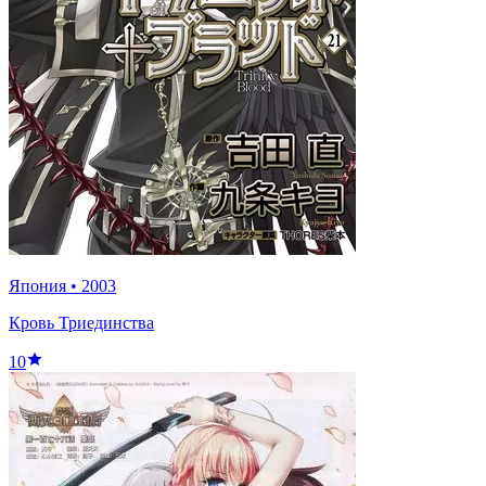
Япония
•
2003
Кровь Триединства
10