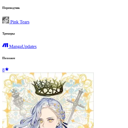
Переводчик
Pink Tears
Трекеры
MangaUpdates
Похожее
8