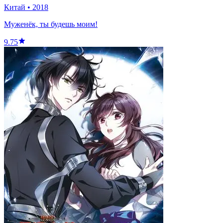
Китай
•
2018
Муженёк, ты будешь моим!
9.75