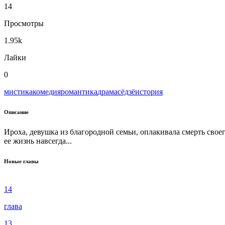
14
Просмотры
1.95k
Лайки
0
мистика
комедия
романтика
драма
сёдзё
история
Описание
Ироха, девушка из благородной семьи, оплакивала смерть свое
ее жизнь навсегда...
Новые главы
14
глава
13