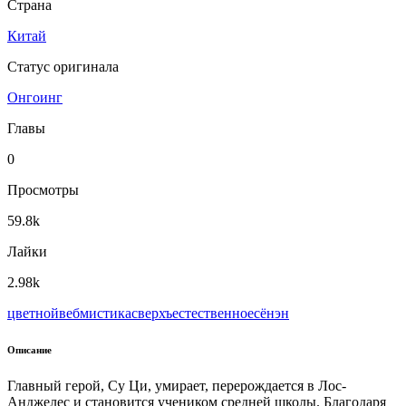
Страна
Китай
Статус оригинала
Онгоинг
Главы
0
Просмотры
59.8k
Лайки
2.98k
цветной
веб
мистика
сверхъестественное
сёнэн
Описание
Главный герой, Су Ци, умирает, перерождается в Лос-
Анджелес и становится учеником средней школы. Благодаря