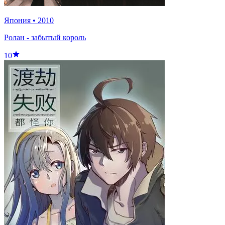
Япония
•
2010
Ролан - забытый король
10