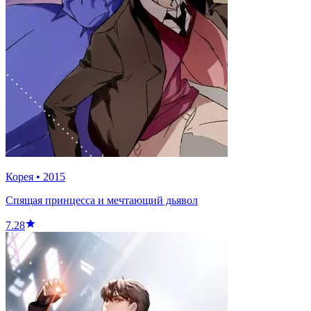
Корея
•
2015
Спящая принцесса и мечтающий дьявол
7.28