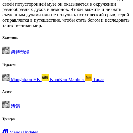
своей потусторонней музе он оказывается в окружении
разнообразных духов и демонов. Чтобы выжить и не быть
съеденным духами или не получить психический срыв, герой
отправляется в путешествие, чтобы стать богом и исследовать
таинственный мир.
Художник
凯特动漫
Издатель
Mangatoon HK
KuaiKan Manhua
Tapas
Автор
渚谙
Трекеры
MangaUpdates