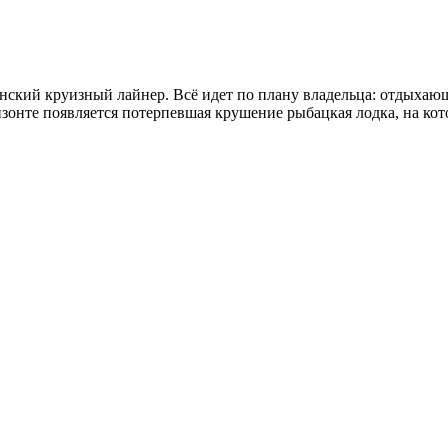
ский круизный лайнер. Всё идет по плану владельца: отдыхающи
оризонте появляется потерпевшая крушение рыбацкая лодка, на к