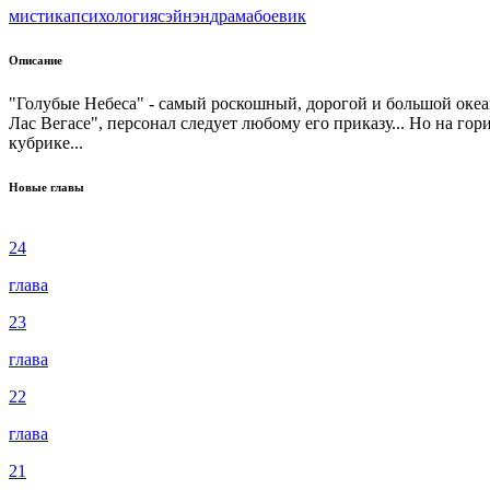
мистика
психология
сэйнэн
драма
боевик
Описание
"Голубые Небеса" - самый роскошный, дорогой и большой океан
Лас Вегасе", персонал следует любому его приказу... Но на г
кубрике...
Новые главы
24
глава
23
глава
22
глава
21