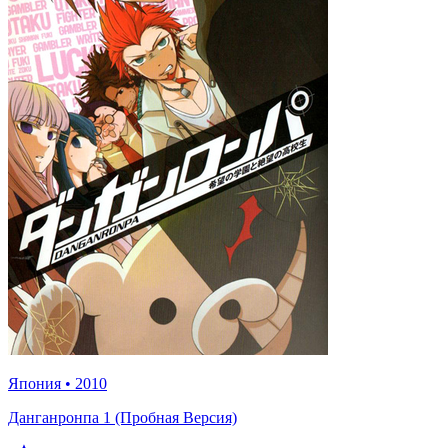
Япония
•
2010
Данганронпа 1 (Пробная Версия)