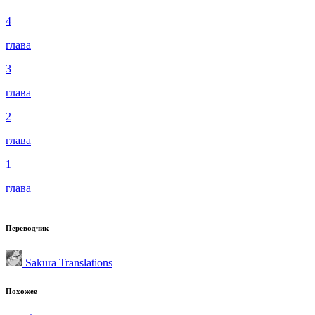
4
глава
3
глава
2
глава
1
глава
Переводчик
Sakura Translations
Похожее