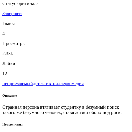
Статус оригинала
Завершен
Главы
4
Просмотры
2.33k
Лайки
12
неприемлемый
детектив
триллер
комедия
Описание
Странная персона втягивает студентку в безумный поиск
такого же безумного человек, ставя жизни обоих под риск.
Новые главы