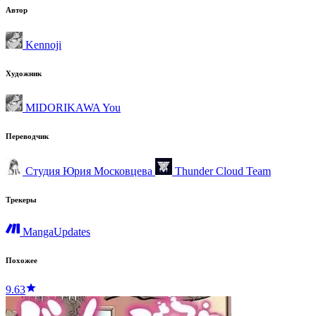
Автор
Kennoji
Художник
MIDORIKAWA You
Переводчик
Студия Юрия Московцева
Thunder Cloud Team
Трекеры
MangaUpdates
Похожее
9.63