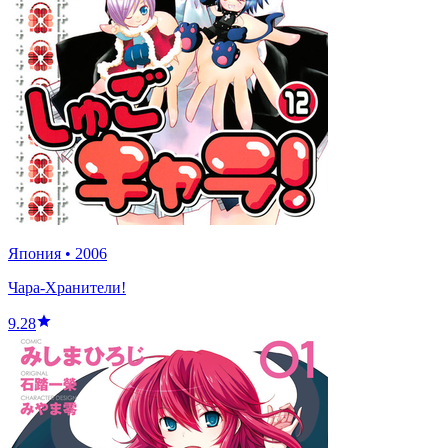
Япония
•
2006
Чара-Хранители!
9.28