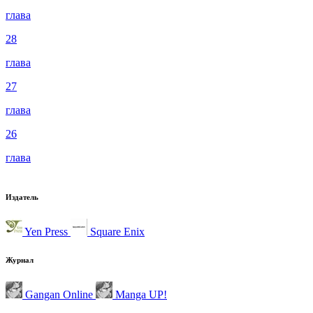
глава
28
глава
27
глава
26
глава
Издатель
Yen Press
Square Enix
Журнал
Gangan Online
Manga UP!