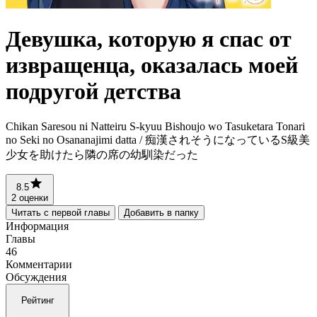
Девушка, которую я спас от
извращенца, оказалась моей
подругой детства
Chikan Saresou ni Natteiru S-kyuu Bishoujo wo Tasuketara Tonari
no Seki no Osananajimi datta / 痴漢されそうになっているS級美
少女を助けたら隣の席の幼馴染だった
8.5
2 оценки
Читать с первой главы
Добавить в папку
Информация
Главы
46
Комментарии
Обсуждения
Рейтинг