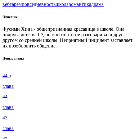
веб
гарем
повседневность
школа
романтика
драма
Описание
Фусими Хина - общепризнанная красавица в школе. Она
подруга детства Рё, но они почти не разговаривали друг с
другом со средней школы. Неприятный инцидент заставляет
их возобновить общение.
Новые главы
44.5
глава
44
глава
43
глава
42