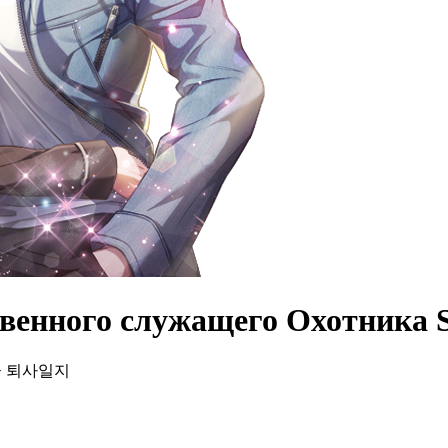
венного служащего Oхотника S
의 S급 퇴사일지