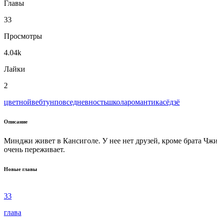
Главы
33
Просмотры
4.04k
Лайки
2
цветной
вeбтун
повседневность
школа
романтика
сёдзё
Описание
Минджи живет в Кансиголе. У нее нет друзей, кроме брата Чж
очень переживает.
Новые главы
33
глава