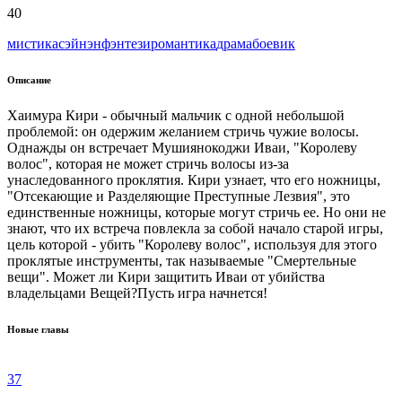
40
мистика
сэйнэн
фэнтези
романтика
драма
боевик
Описание
Хаимура Кири - обычный мальчик с одной небольшой
проблемой: он одержим желанием стричь чужие волосы.
Однажды он встречает Мушиянокоджи Иваи, "Королеву
волос", которая не может стричь волосы из-за
унаследованного проклятия. Кири узнает, что его ножницы,
"Отсекающие и Разделяющие Преступные Лезвия", это
единственные ножницы, которые могут стричь ее. Но они не
знают, что их встреча повлекла за собой начало старой игры,
цель которой - убить "Королеву волос", используя для этого
проклятые инструменты, так называемые "Смертельные
вещи". Может ли Кири защитить Иваи от убийства
владельцами Вещей?Пусть игра начнется!
Новые главы
37