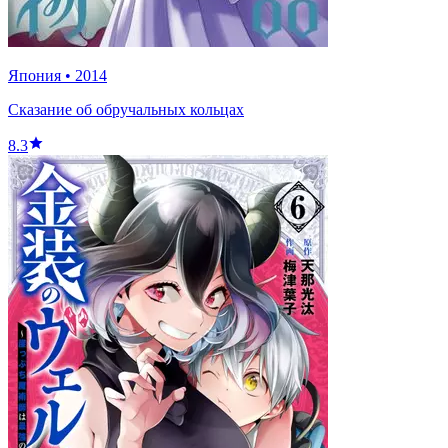
Япония
•
2014
Сказание об обручальных кольцах
8.3