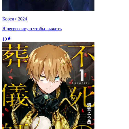
Корея
•
2024
Я регрессирую чтобы выжить
10