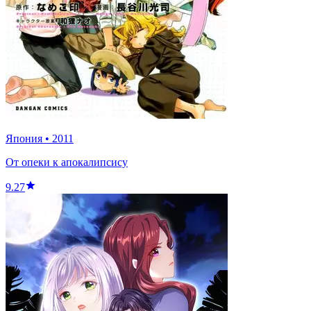
Япония
•
2011
От опеки к апокалипсису
9.27