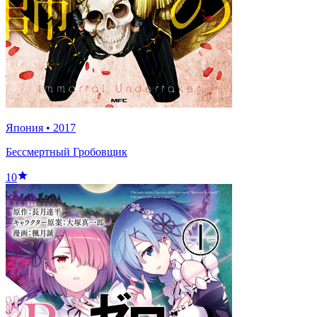
Япония
•
2017
Бессмертный Гробовщик
10