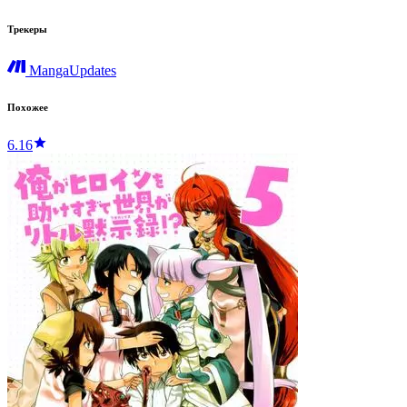
Трекеры
MangaUpdates
Похожее
6.16