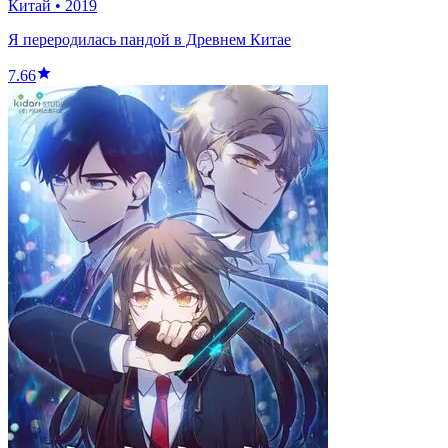
Китай
•
2019
Я переродилась пандой в Древнем Китае
7.66