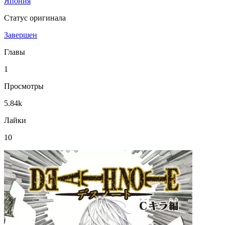
Япония
Статус оригинала
Завершен
Главы
1
Просмотры
5.84k
Лайки
10