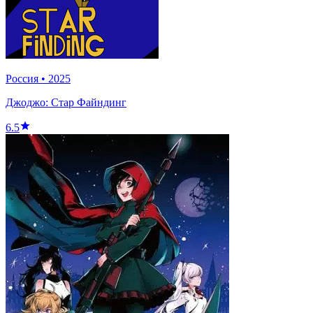
Россия
•
2025
Джоджо: Стар Файндинг
6.5