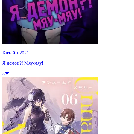
Китай
•
2021
Я демон?! Мяу-мяу!
8