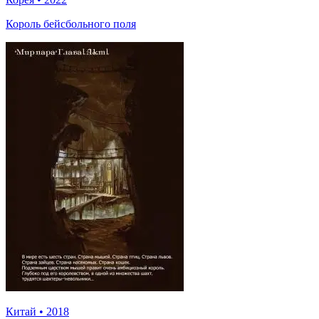
Король бейсбольного поля
Китай
•
2018