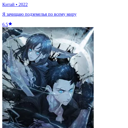
Китай
•
2022
Я зачищаю подземелья по всему миру
6.5