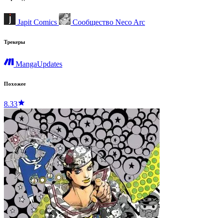
Japit Comics
Сообщество Neсo Arc
Трекеры
MangaUpdates
Похожее
8.33