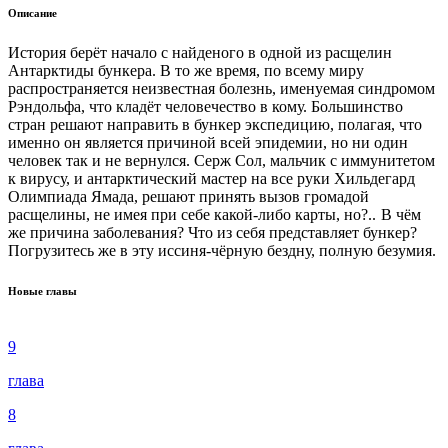
Описание
История берёт начало с найденого в одной из расщелин
Антарктиды бункера. В то же время, по всему миру
распространяется неизвестная болезнь, именуемая синдромом
Рэндольфа, что кладёт человечество в кому. Большинство
стран решают направить в бункер экспедицию, полагая, что
именно он является причиной всей эпидемии, но ни один
человек так и не вернулся. Серж Сол, мальчик с иммунитетом
к вирусу, и антарктический мастер на все руки Хильдегард
Олимпиада Ямада, решают принять вызов громадой
расщелины, не имея при себе какой-либо карты, но?.. В чём
же причина заболевания? Что из себя представляет бункер?
Погрузитесь же в эту иссиня-чёрную бездну, полную безумия.
Новые главы
9
глава
8