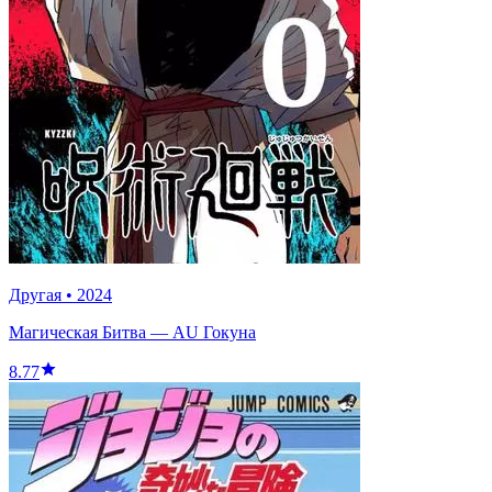
Другая
•
2024
Магическая Битва — AU Гокуна
8.77