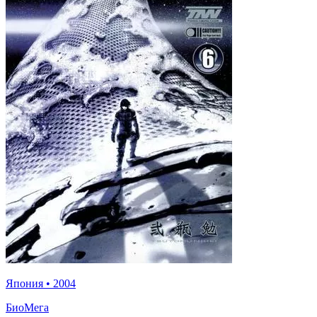
Япония
•
2004
БиоМега