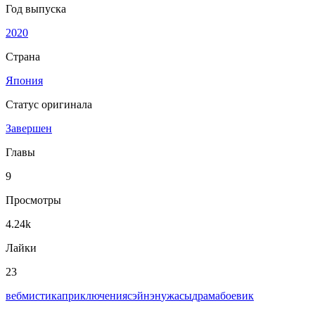
Год выпуска
2020
Страна
Япония
Статус оригинала
Завершен
Главы
9
Просмотры
4.24k
Лайки
23
веб
мистика
приключения
сэйнэн
ужасы
драма
боевик