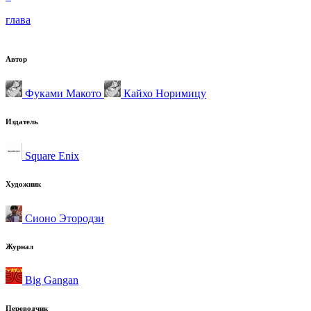
глава
Автор
Фуками Макото
Кайхо Норимицу
Издатель
Square Enix
Художник
Сионо Этородзи
Журнал
Big Gangan
Переводчик