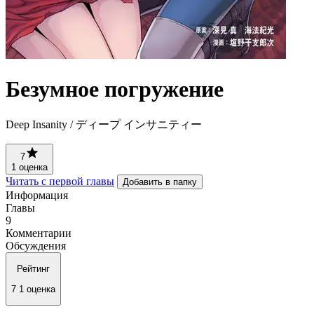
Безумное погружение
Deep Insanity / ディープ インサニティー
7
1 оценка
Читать с первой главы
Добавить в папку
Информация
Главы
9
Комментарии
Обсуждения
Рейтинг
7
1 оценка