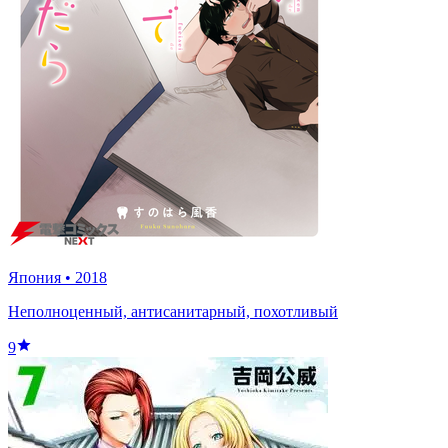
Япония
•
2018
Неполноценный, антисанитарный, похотливый
9