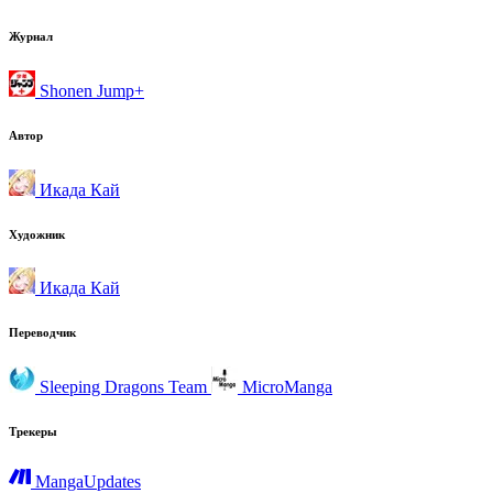
Журнал
Shonen Jump+
Автор
Икада Кай
Художник
Икада Кай
Переводчик
Sleeping Dragons Team
MicroManga
Трекеры
MangaUpdates