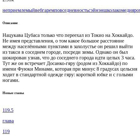
неприемлемый
веб
гарем
повседневность
сэйнэн
школа
комедия
ро
Описание
Нацукава Цубаса только что переехал из Токио на Хоккайдо.
Не имея представления, о том какое большое расстояние
между населёнными пунктами в захолустье он решил выйти
из такси в соседнем городе, посреди зимы. Однако он был
шокирован узнав, что до соседнего города идти целых 3 часа.
Тут же он встречает Досанко-гяру (родом из Хоккайдо) по
имени Фуюки Минами, которая при минус 8 градусах цельсия
ходит в стандартной одежде гяру: короткой юбке и с голыми
ногами.
Новые главы
119.5
глава
119