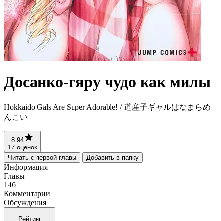
Досанко-гяру чудо как милы
Hokkaido Gals Are Super Adorable! / 道産子ギャルはなまらめ
んこい
8.94
17 оценок
Читать с первой главы
Добавить в папку
Информация
Главы
146
Комментарии
Обсуждения
Рейтинг