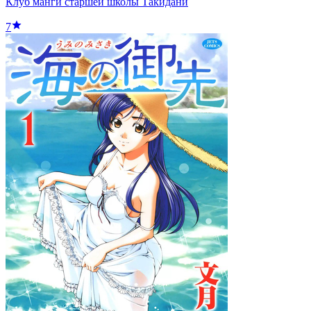
Клуб манги старшей школы Такидани
7