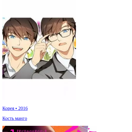
Корея
•
2016
Кость манго