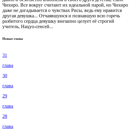
Чихиро. Все вокруг считают их идеальной парой, но Чихиро
даже не догадывается о чувствах Рисы, ведь ему нравится
другая девушка... Отчаявшуюся и познавшую всю горечь
разбитого сердца девушку внезапно целует её строгий
учитель, Нацуо-сенсей...
Новые главы
31
глава
30
глава
29
глава
28
глава