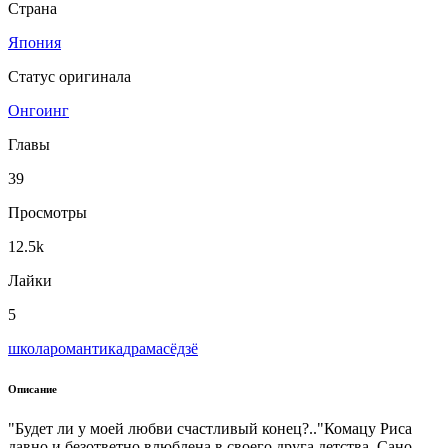
Страна
Япония
Статус оригинала
Онгоинг
Главы
39
Просмотры
12.5k
Лайки
5
школа
романтика
драма
сёдзё
Описание
"Будет ли у моей любви счастливый конец?.."Комацу Риса
давно и безответно влюблена в своего друга детства, Сано