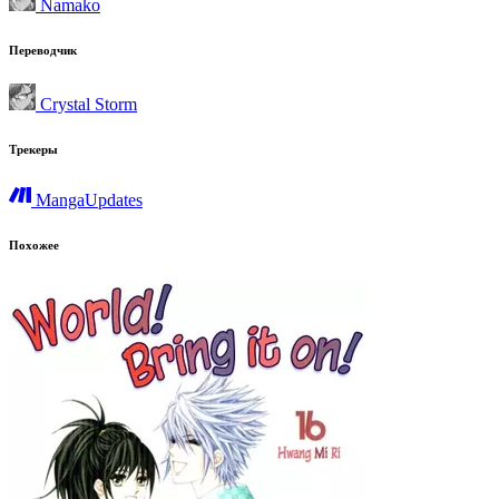
Namako
Переводчик
Crystal Storm
Трекеры
MangaUpdates
Похожее