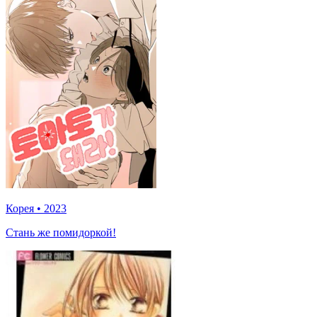
Корея
•
2023
Стань же помидоркой!