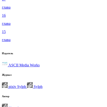
глава
16
глава
15
глава
Издатель
ASCII Media Works
Журнал
pixiv Sylph
Sylph
Автор