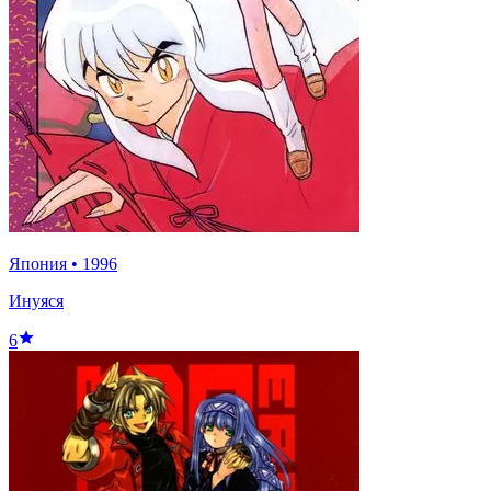
Япония
•
1996
Инуяся
6