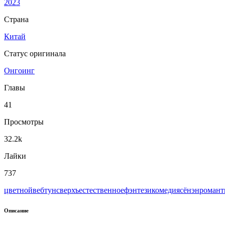
2023
Страна
Китай
Статус оригинала
Онгоинг
Главы
41
Просмотры
32.2k
Лайки
737
цветной
вeбтун
сверхъестественное
фэнтези
комедия
сёнэн
романт
Описание