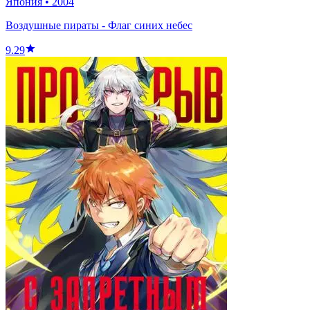
Япония
•
2004
Воздушные пираты - Флаг синих небес
9.29