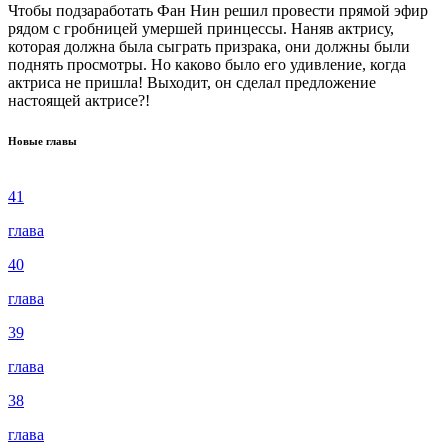
Чтобы подзаработать Фан Нин решил провести прямой эфир
рядом с гробницей умершей принцессы. Наняв актрису,
которая должна была сыграть призрака, они должны были
поднять просмотры. Но каково было его удивление, когда
актриса не пришла! Выходит, он сделал предложение
настоящей актрисе?!
Новые главы
41
глава
40
глава
39
глава
38
глава