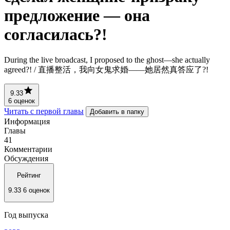
предложение — она
согласилась?!
During the live broadcast, I proposed to the ghost—she actually
agreed?! / 直播整活，我向女鬼求婚——她居然真答应了?!
9.33
6 оценок
Читать с первой главы
Добавить в папку
Информация
Главы
41
Комментарии
Обсуждения
Рейтинг
9.33
6 оценок
Год выпуска