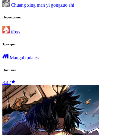
Chuang xing man yi gongzuo shi
Переводчик
tfoxs
Трекеры
MangaUpdates
Похожее
8.42