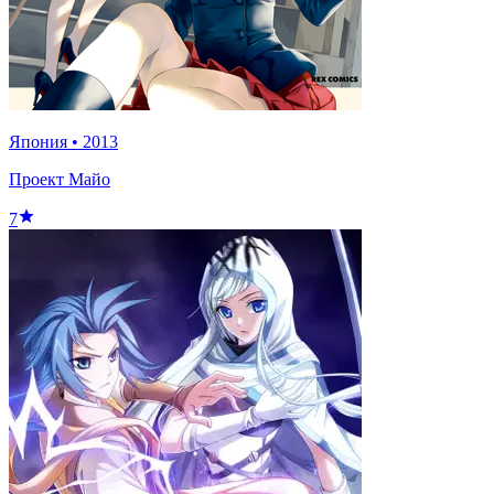
Япония
•
2013
Проект Майо
7