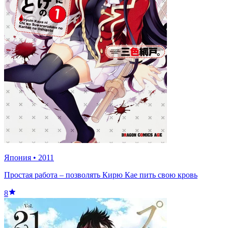
Япония
•
2011
Простая работа – позволять Кирю Кае пить свою кровь
8