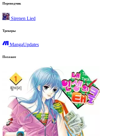
Переводчик
Sirenen Lied
Трекеры
MangaUpdates
Похожее