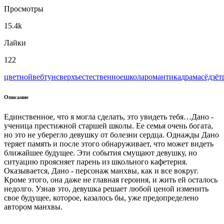
Просмотры
15.4k
Лайки
122
цветной
вeбтун
сверхъестественное
школа
романтика
драма
сёдзё
т
Описание
Единственное, что я могла сделать, это увидеть тебя…Дано -
ученица престижной старшей школы. Ее семья очень богата,
но это не уберегло девушку от болезни сердца. Однажды Дано
теряет память и после этого обнаруживает, что может видеть
ближайшее будущее. Эти события смущают девушку, но
ситуацию проясняет парень из школьного кафетерия.
Оказывается, Дано - персонаж манхвы, как и все вокруг.
Кроме этого, она даже не главная героиня, и жить ей осталось
недолго. Узнав это, девушка решает любой ценой изменить
свое будущее, которое, казалось бы, уже предопределено
автором манхвы.