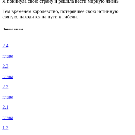
Я покинула свою страну и решила вести мирную жизнь.
Тем временем королевство, потерявшее свою истинную
святую, находится на пути к гибели.
Новые главы
2.4
глава
2.3
глава
2.2
глава
2.1
глава
1.2