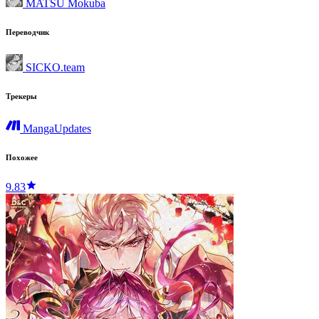
MATSU Mokuba
Переводчик
SICKO.team
Трекеры
MangaUpdates
Похожее
9.83