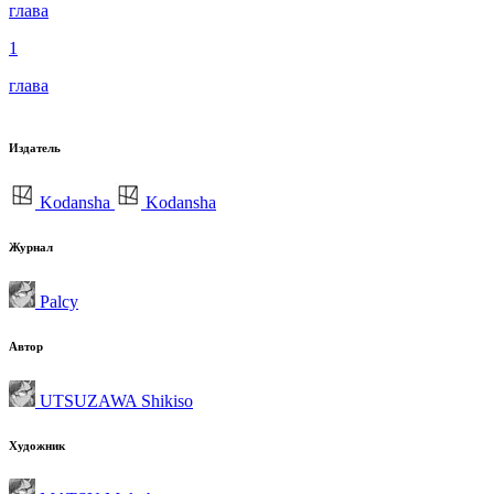
глава
1
глава
Издатель
Kodansha
Kodansha
Журнал
Palcy
Автор
UTSUZAWA Shikiso
Художник