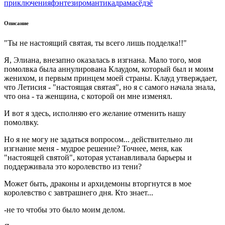
приключения
фэнтези
романтика
драма
сёдзё
Описание
"Ты не настоящий святая, ты всего лишь подделка!!"
Я, Элиана, внезапно оказалась в изгнана. Мало того, моя
помолвка была аннулирована Клаудом, который был и моим
женихом, и первым принцем моей страны. Клауд утверждает,
что Летисия - "настоящая святая", но я с самого начала знала,
что она - та женщина, с которой он мне изменял.
И вот я здесь, исполняю его желание отменить нашу
помолвку.
Но я не могу не задаться вопросом... действительно ли
изгнание меня - мудрое решение? Точнее, меня, как
"настоящей святой", которая устанавливала барьеры и
поддерживала это королевство из тени?
Может быть, драконы и архидемоны вторгнутся в мое
королевство с завтрашнего дня. Кто знает...
-не то чтобы это было моим делом.