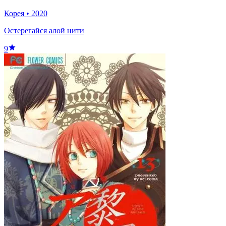
Корея
•
2020
Остерегайся алой нити
9