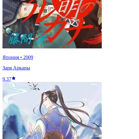
Япония
•
2009
Заря Арканы
9.37