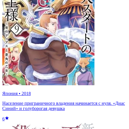
Япония
•
2018
Население приграничного владения начинается с нуля. «Диас
Синий» и голуборогая девушка
6