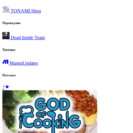
TONAMI Shou
Переводчик
Dead Inside Team
Трекеры
MangaUpdates
Похожее
7