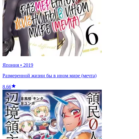
Япония
•
2019
Размеренной жизни бы в ином мире (мечта)
8.66