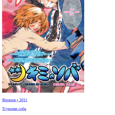
Япония
•
2011
Тсукими соба