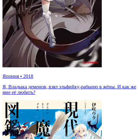
Япония
•
2018
Я, Владыка демонов, взял эльфийку-рабыню в жёны. И как же
мне её любить?