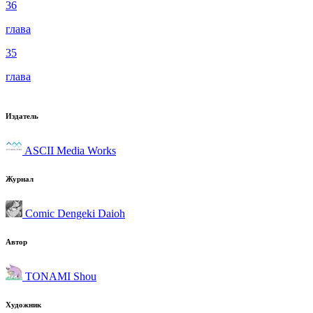
36
глава
35
глава
Издатель
ASCII Media Works
Журнал
Comic Dengeki Daioh
Автор
TONAMI Shou
Художник