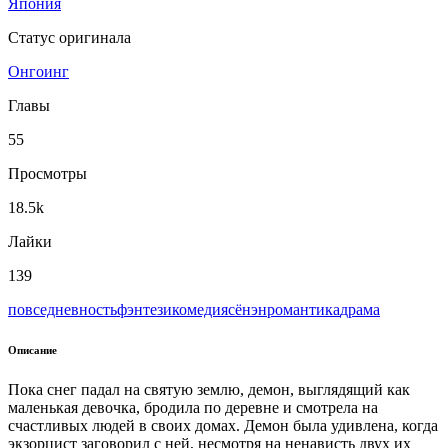
Япония
Статус оригинала
Онгоинг
Главы
55
Просмотры
18.5k
Лайки
139
повседневность
фэнтези
комедия
сёнэн
романтика
драма
Описание
Пока снег падал на святую землю, демон, выглядящий как
маленькая девочка, бродила по деревне и смотрела на
счастливых людей в своих домах. Демон была удивлена, когда
экзорцист заговорил с ней, несмотря на ненависть двух их